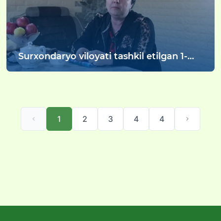
Surxondaryo viloyati tashkil etilgan 1-
sonli “Oilaviy bolalar uyi” onasi
1
2
3
4
4