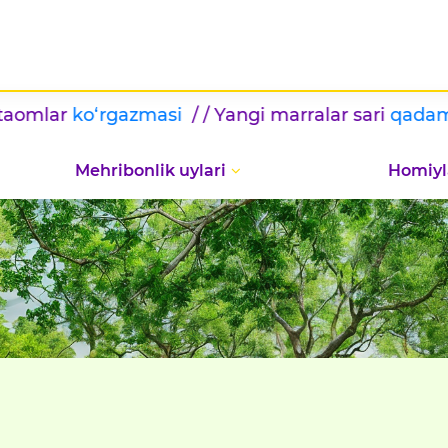
rgazmasi
/ / Yangi marralar sari
qadam
/ / BILIML
Mehribonlik uylari
Homiyl