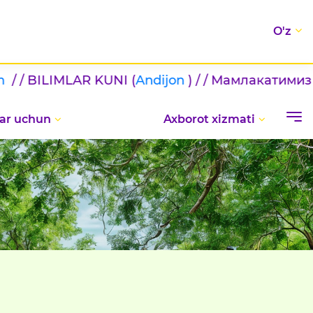
O'z
AR KUNI (
Andijon
) / / Мамлакатимиз мактабла
ar uchun
Axborot xizmati