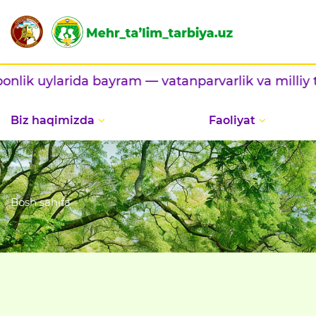
da bayram — vatanparvarlik va milliy taomlar
ko‘
Biz haqimizda
Faoliyat
Bosh sahifa