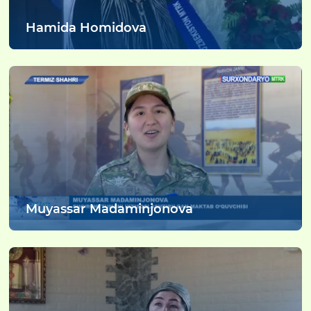
Hamida Homidova
Muyassar Madaminjonova