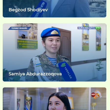
Begzod Shodiyev
Samiya Abdurazzoqova