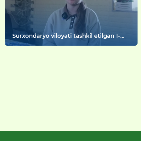
Surxondaryo viloyati tashkil etilgan 1-
sonli “Oilaviy bolalar uyi” tarbiyalanuvchi