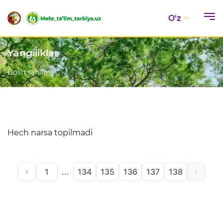
O'z
Yangiliklar
Bosh sahifa
Hech narsa topilmadi
1
...
134
135
136
137
138