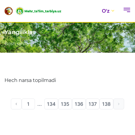
O'z
Yangiliklar
Bosh sahifa
Hech narsa topilmadi
1
...
134
135
136
137
138