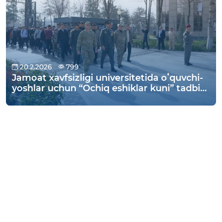
20.2.2026
799
Jamoat xavfsizligi universitetida oʻquvchi-
yoshlar uchun “Ochiq eshiklar kuni” tadbiri
o‘tkazildi.