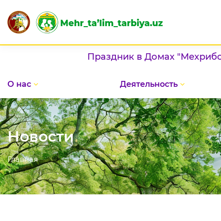
раздник в Домах "Мехрибонлик": проявление п
О нас
Деятельность
Новости
Главная