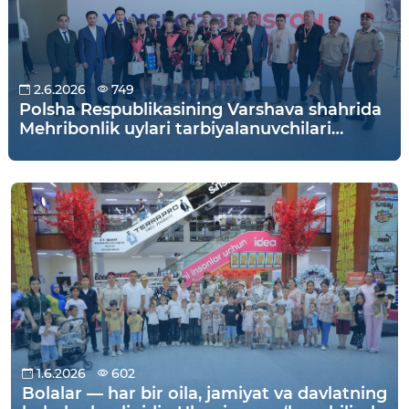
2.6.2026
749
Polsha Respublikasining Varshava shahrida
Mehribonlik uylari tarbiyalanuvchilari
o‘rtasida o‘tkazilgan futbol bo‘yicha XI
jahon chempionatida O‘zbekiston jamoasi
g‘alabaga erishdi!
1.6.2026
602
Bolalar — har bir oila, jamiyat va davlatning