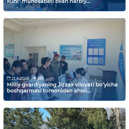
kuni" munosabati bilan harbiy
xizmatchilarning farzandlari uchun
Namangan shahrida joylashgan Zahiriddin
Muhammad Bobur istirohat bogʻiga
sayohat uyushtirildi.
21.4.2026
581
Milliy gvardiyaning Jizzax viloyati bo‘yicha
boshqarmasi tomonidan aholi
salomatligini mustahkamlashga qaratilgan
navbatdagi tadbir tashkil etildi.