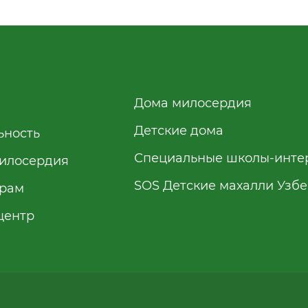
Дома милосердия
Детские дома
ьность
Специальные школы-инте
илосердия
SOS Детские махалли Узб
рам
центр