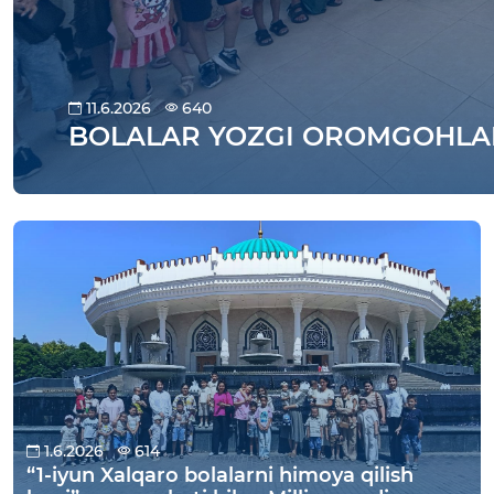
11.6.2026
640
BOLALAR YOZGI OROMGOHLAR
1.6.2026
614
“1-iyun Xalqaro bolalarni himoya qilish