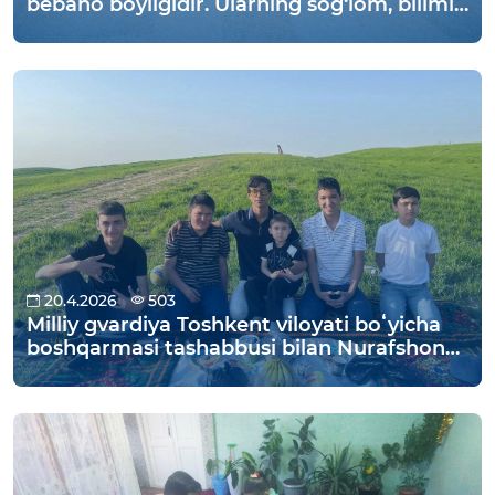
bebaho boyligidir. Ularning sog‘lom, bilimli
va baxtli voyaga yetishi mamlakat
taraqqiyotining muhim omili hisoblanadi.
Shu bois dunyoning ko‘plab davlatlarida 1-
iyun sanasi Xalqaro bolalarni himoya qilish
kuni sifatida keng nishonlanadi
20.4.2026
503
Milliy gvardiya Toshkent viloyati boʻyicha
boshqarmasi tashabbusi bilan Nurafshon
shahar va Yuqori Chirchiq tumanidagi
Oilaviy bolalar uyi farzandlari Parkent
tumani “Qizil tog‘” so‘lim manzilgohiga
maroqli dam olish maqsadida sayohat
uyushtirildi.