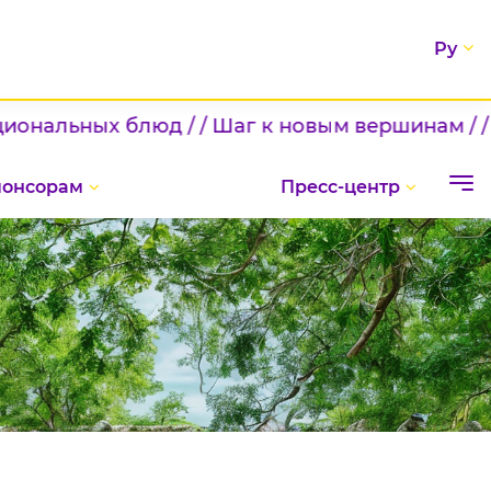
Ру
Шаг к новым вершинам / / ДЕНЬ ЗНАНИЙ (Андиж
понсорам
Пресс-центр