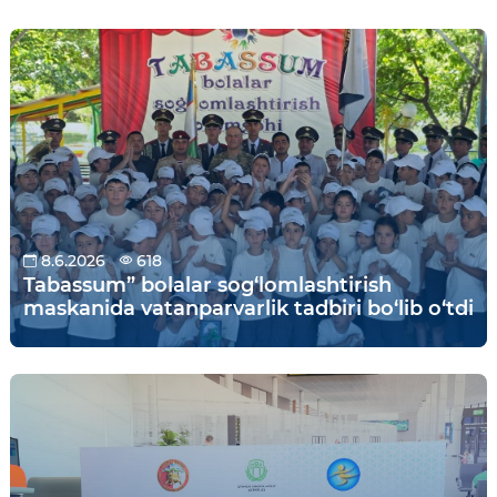
8.6.2026
618
Tabassum” bolalar sog‘lomlashtirish
maskanida vatanparvarlik tadbiri bo‘lib o‘tdi