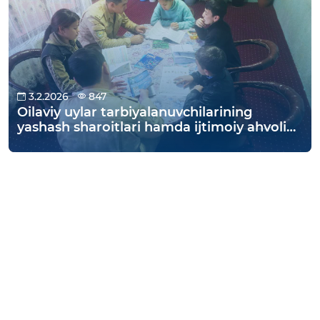
3.2.2026
847
Oilaviy uylar tarbiyalanuvchilarining
yashash sharoitlari hamda ijtimoiy ahvoli
o‘rganildi.