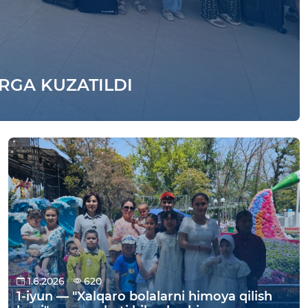
GA KUZATILDI
1.6.2026
620
1-iyun — "Xalqaro bolalarni himoya qilish