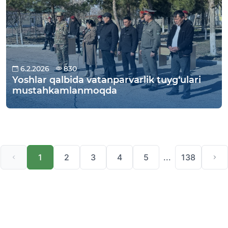
6.2.2026
830
Yoshlar qalbida vatanparvarlik tuyg‘ulari
mustahkamlanmoqda
1
2
3
4
5
...
138