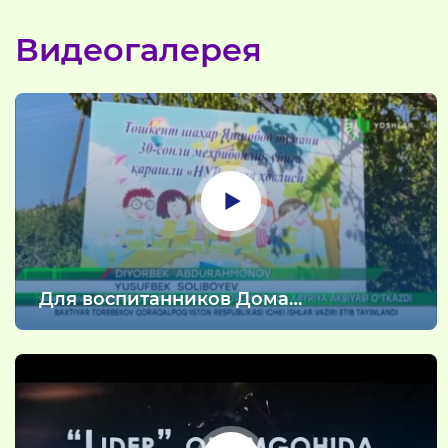
Видеогалерея
Для воспитанников Дома
«Мехрибонлик» компания
«Uzinfocom» организовала
благотворительное мероприятие