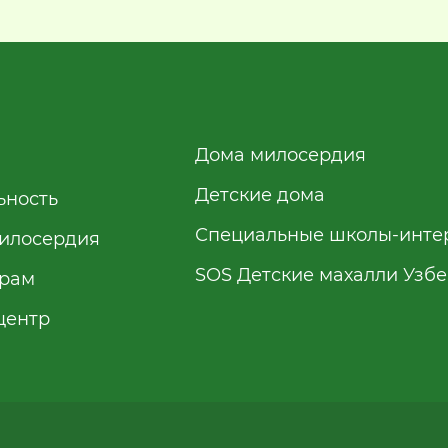
Дома милосердия
Детские дома
ьность
Специальные школы-инте
илосердия
SOS Детские махалли Узб
рам
центр