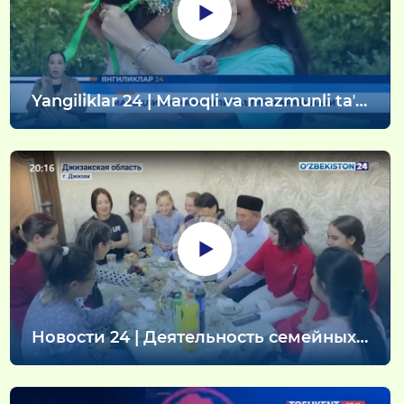
Yangiliklar 24 | Maroqli va mazmunli taʼtil
jarayonlari
Новости 24 | Деятельность семейных
детских домов в Джизаке