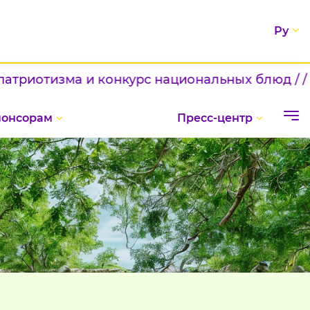
Ру
 конкурс национальных блюд / / Шаг к новым 
понсорам
Пресс-центр