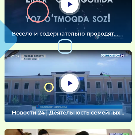
Весело и содержательно проводят
летние каникулы воспитанники
столичного дома Меҳрибонлик № 21 в
летнем оздоровительном лагере
«Лидер» Паркентского района
Новости 24 | Деятельность семейных
детских домов в Джизаке