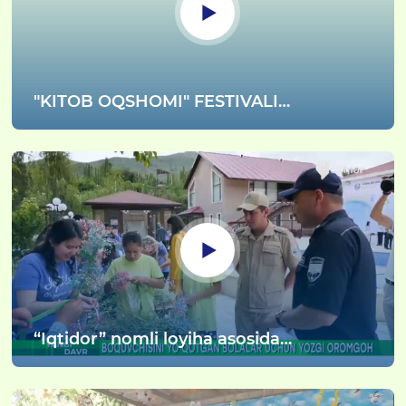
"KITOB OQSHOMI" FESTIVALI
G‘OLIBLARI TAQDIRLANDI
“Iqtidor” nomli loyiha asosida
Mehribonlik uylari, bolalar shaharchalari,
Oilaviy bolalar uylaridagi o‘g‘il-qizlar
uchun yozgi oromgoh tashkil etildi