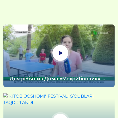
Для ребят из Дома «Мехрибонлик»,
отдыхающих в детском
оздоровительном лагере, Управление
Национальной гвардии по
Ташкентской области организовало
красочное мероприятие