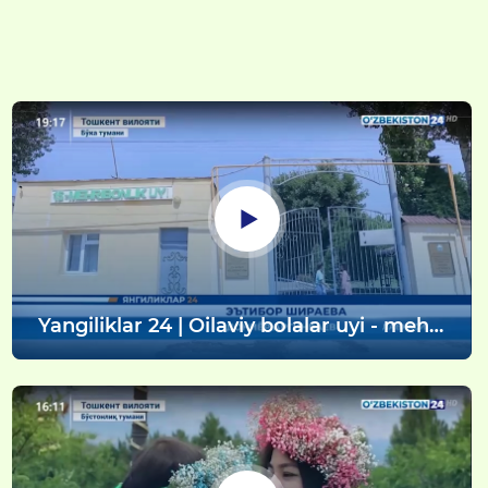
Yangiliklar 24 | Oilaviy bolalar uyi - mehr
va tarbiya maskani