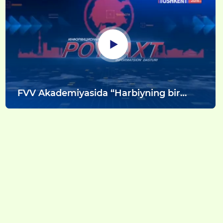
FVV Akademiyasida “Harbiyning bir
kuni” shiori ostida o‘tkazilgan maʼnaviy-
maʼrifiy tadbir tafsilotlari.