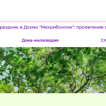
мах "Мехрибонлик": проявление патриотизма и
Дома милосердия
С