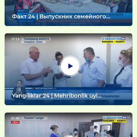
Факт 24 | Выпускник семейного
детского дома принят на службу в
ряды Национальной гвардии
(09.08.2021)
Yangiliklar 24 | Mehribonlik uyi
tarbiyalanuvchilariga uy topshirildi
(05.08.2021)