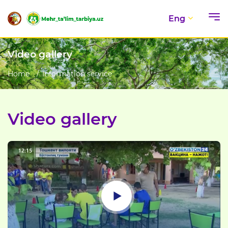
Eng
Video gallery
Home
Information service
Video gallery