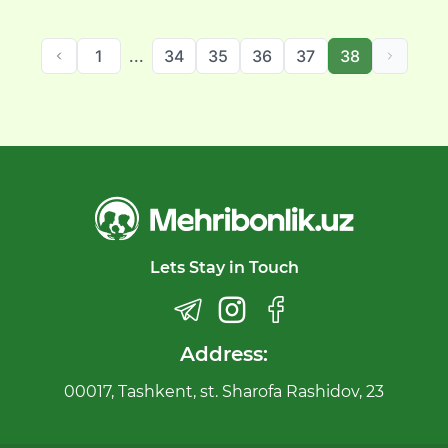
1
...
34
35
36
37
38
Lets Stay in Touch
Address:
00017, Tashkent, st. Sharofa Rashidov, 23