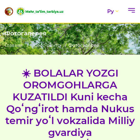
Ру
Фотогалерея
Главная
Пресс-центр
Фотогалерея
☀️ BOLALAR YOZGI
OROMGOHLARGA
KUZATILDI Kuni kecha
Qoʻngʻirot hamda Nukus
temir yoʻl vokzalida Milliy
gvardiya