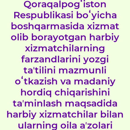
Qoraqalpogʻiston
Respublikasi boʻyicha
boshqarmasida xizmat
olib borayotgan harbiy
xizmatchilarning
farzandlarini yozgi
taʼtilini mazmunli
oʻtkazish va madaniy
hordiq chiqarishini
taʼminlash maqsadida
harbiy xizmatchilar bilan
ularning oila aʼzolari