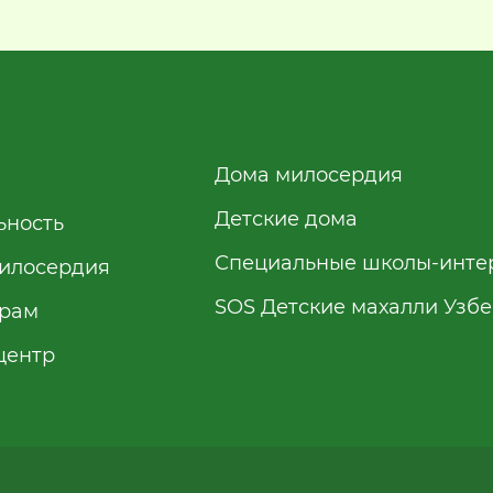
Дома милосердия
Детские дома
ьность
Специальные школы-инте
илосердия
SOS Детские махалли Узб
рам
центр