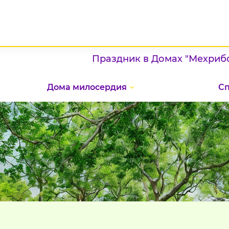
Праздник в Домах "Мехрибонлик"
Дома милосердия
С