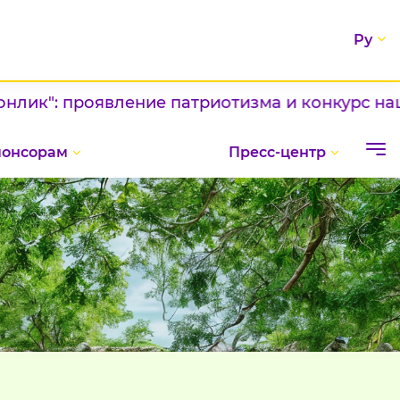
Ру
: проявление патриотизма и конкурс национал
понсорам
Пресс-центр