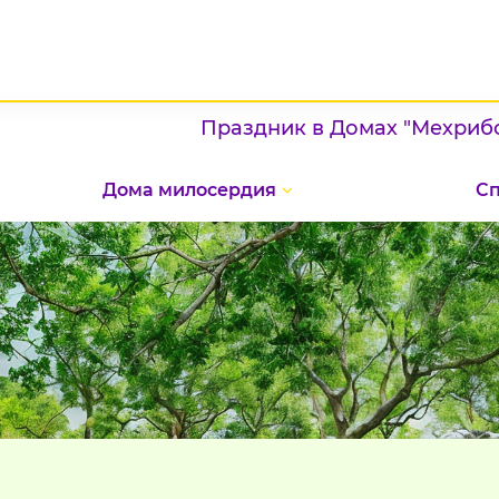
Праздник в Домах "Мехрибонлик"
Дома милосердия
С