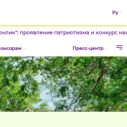
Ру
: проявление патриотизма и конкурс национал
понсорам
Пресс-центр