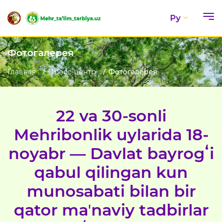
Ру
Фотогалерея
Главная
Пресс-центр
Фотогалерея
22 va 30-sonli
Mehribonlik uylarida 18-
noyabr — Davlat bayrogʻi
qabul qilingan kun
munosabati bilan bir
qator maʼnaviy tadbirlar