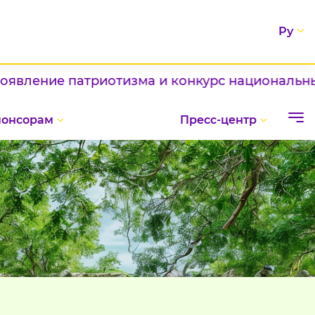
Ру
ние патриотизма и конкурс национальных блюд
понсорам
Пресс-центр