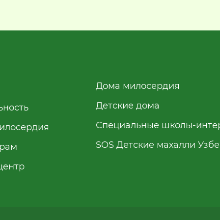
Дома милосердия
Детские дома
ьность
Специальные школы-инте
илосердия
SOS Детские махалли Узб
рам
центр