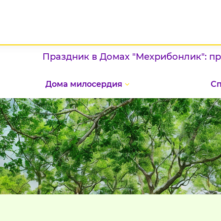
Праздник в Домах "Мехрибонлик": проявле
Дома милосердия
С