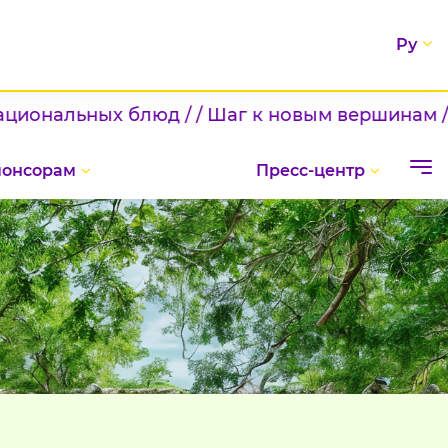
Ру
льных блюд / / Шаг к новым вершинам / / ДЕН
понсорам
Пресс-центр