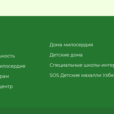
Дома милосердия
Детские дома
ьность
Специальные школы-инте
илосердия
SOS Детские махалли Узб
рам
центр