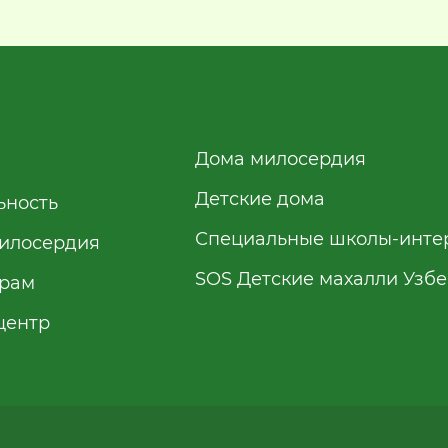
Дома милосердия
Детские дома
ьность
Специальные школы-инте
илосердия
SOS Детские махалли Узб
рам
центр