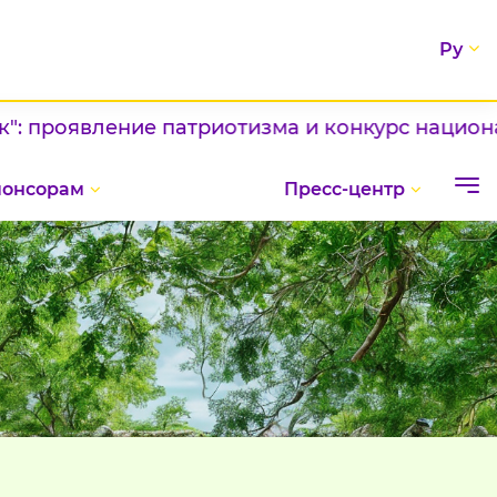
Ру
явление патриотизма и конкурс национальных 
понсорам
Пресс-центр