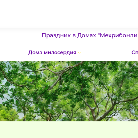
Праздник в Домах "Мехрибонлик": про
Дома милосердия
С