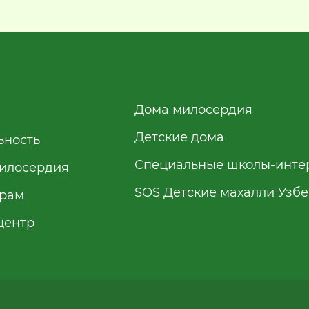
Дома милосердия
Детские дома
ьность
Специальные школы-инте
илосердия
SOS Детские махалли Узб
рам
центр