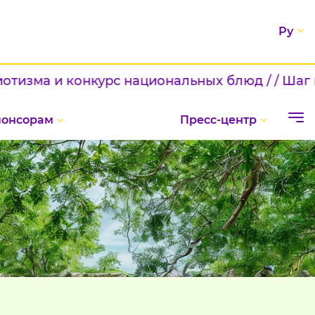
Ру
а и конкурс национальных блюд / / Шаг к нов
понсорам
Пресс-центр