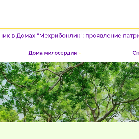
 Домах "Мехрибонлик": проявление патриотизм
Дома милосердия
С