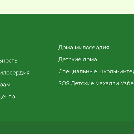
Дома милосердия
Детские дома
ьность
Специальные школы-инте
илосердия
SOS Детские махалли Узб
рам
центр