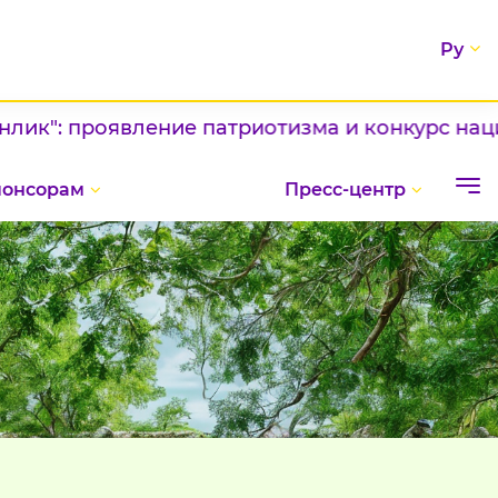
Ру
 проявление патриотизма и конкурс националь
понсорам
Пресс-центр