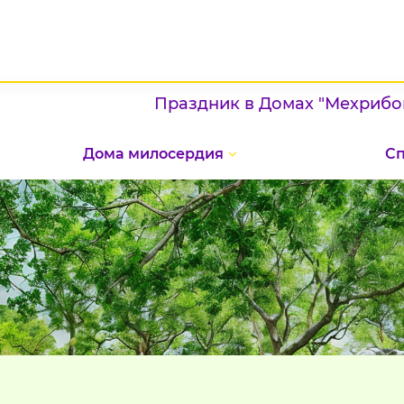
Праздник в Домах "Мехрибонлик":
Дома милосердия
С