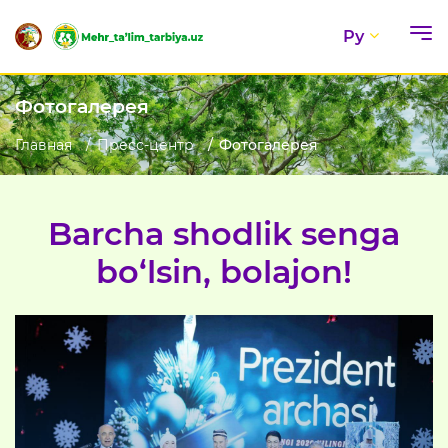
Ру
Фотогалерея
Главная
Пресс-центр
Фотогалерея
Barcha shodlik senga
bo‘lsin, bolajon!