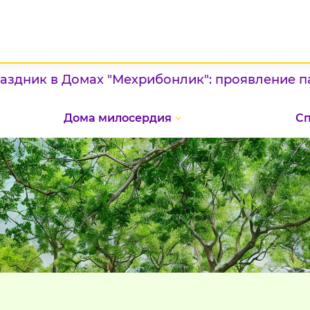
омах "Мехрибонлик": проявление патриотизма 
Дома милосердия
С