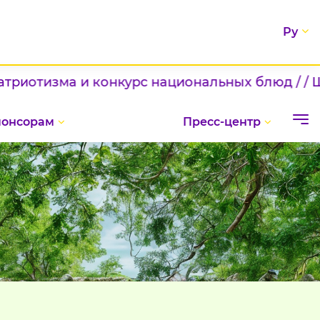
Ру
и конкурс национальных блюд / / Шаг к новым
понсорам
Пресс-центр