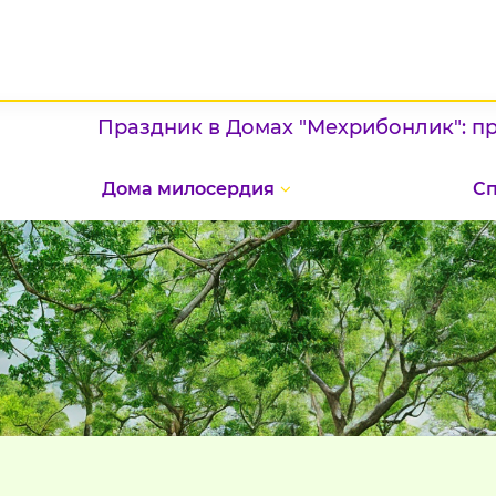
Праздник в Домах "Мехрибонлик": проявление
Дома милосердия
С