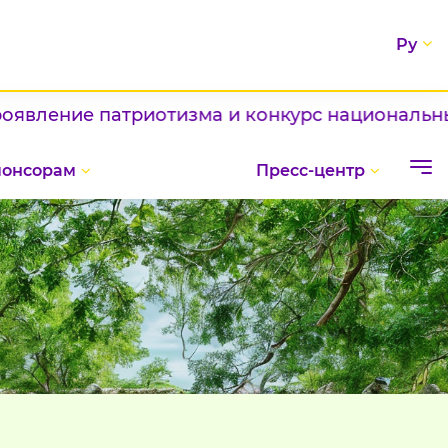
Ру
 патриотизма и конкурс национальных блюд / 
понсорам
Пресс-центр