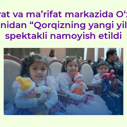
yat va ma’rifat markazida 
onidan “Qorqizning yangi yi
spektakli namoyish etildi