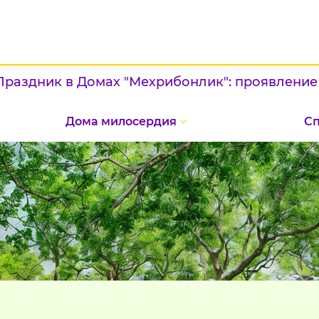
мах "Мехрибонлик": проявление патриотизма и
Дома милосердия
С