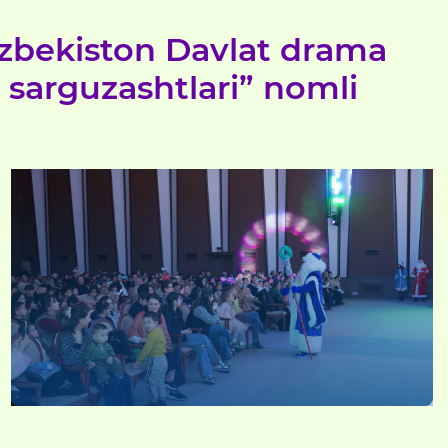
O‘zbekiston Davlat drama
l sarguzashtlari” nomli