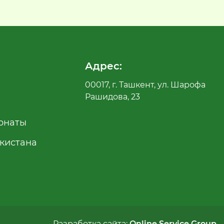
Адрес:
00017, г. Ташкент, ул. Шарофа
Рашидова, 23
рнаты
екистана
Разработка сайта:
Online Service Group