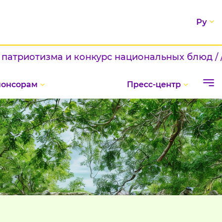
Ру
 конкурс национальных блюд / / Шаг к новым 
понсорам
Пресс-центр