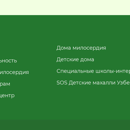
Дома милосердия
Детские дома
ьность
Специальные школы-инте
илосердия
SOS Детские махалли Узб
рам
центр