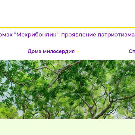
онлик": проявление патриотизма и конкурс на
Дома милосердия
С