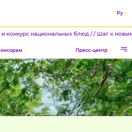
Ру
циональных блюд / / Шаг к новым вершинам / 
понсорам
Пресс-центр