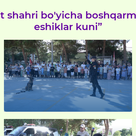
nt shahri bo'yicha boshqarm
eshiklar kuni”