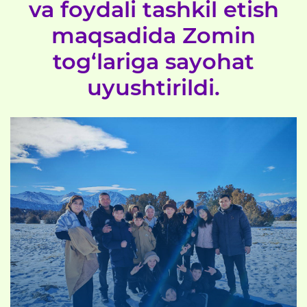
va foydali tashkil etish
maqsadida Zomin
tog‘lariga sayohat
uyushtirildi.