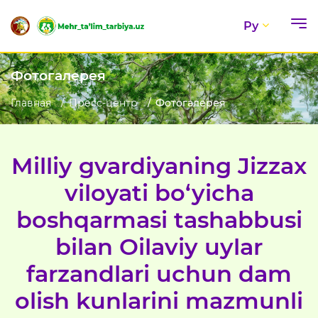
Ру
Фотогалерея
Главная
Пресс-центр
Фотогалерея
Milliy gvardiyaning Jizzax
viloyati bo‘yicha
boshqarmasi tashabbusi
bilan Oilaviy uylar
farzandlari uchun dam
olish kunlarini mazmunli