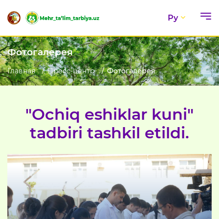
Ру
Фотогалерея
Главная
Пресс-центр
Фотогалерея
"Ochiq eshiklar kuni"
tadbiri tashkil etildi.