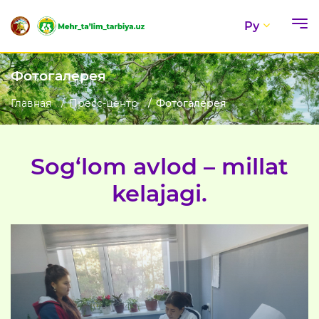
Ру
Фотогалерея
Главная
Пресс-центр
Фотогалерея
Sog‘lom avlod – millat
kelajagi.