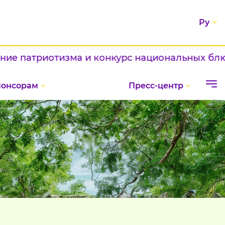
Ру
изма и конкурс национальных блюд / / Шаг к 
понсорам
Пресс-центр