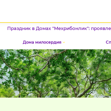
к в Домах "Мехрибонлик": проявление патриот
Дома милосердия
С