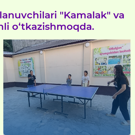
lanuvchilari "Kamalak" va
nli o‘tkazishmoqda.