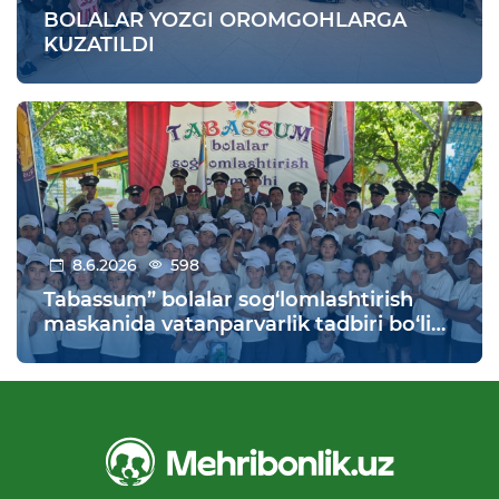
BOLALAR YOZGI OROMGOHLARGA
KUZATILDI
8.6.2026
598
Tabassum” bolalar sog‘lomlashtirish
maskanida vatanparvarlik tadbiri bo‘lib
o‘tdi