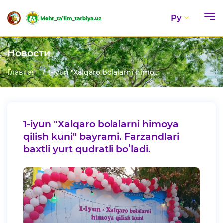
Ру
Новости
Главная
1-iyun "Xalqaro bolalarni himo...
1-iyun "Xalqaro bolalarni himoya
qilish kuni" bayrami. Farzandlari
baxtli yurt qudratli boʻladi.