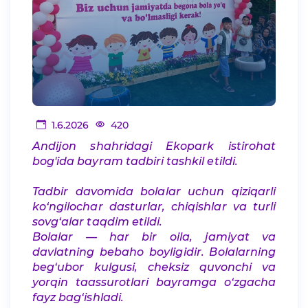
1.6.2026
420
Andijon shahridagi Ekopark istirohat
bog'ida bayram tadbiri tashkil etildi.
Tadbir davomida bolalar uchun qiziqarli
ko‘ngilochar dasturlar, chiqishlar va turli
sovg‘alar taqdim etildi.
Bolalar — har bir oila, jamiyat va
davlatning bebaho boyligidir. Bolalarning
beg‘ubor kulgusi, cheksiz quvonchi va
yorqin taassurotlari bayramga o‘zgacha
fayz bag‘ishladi.