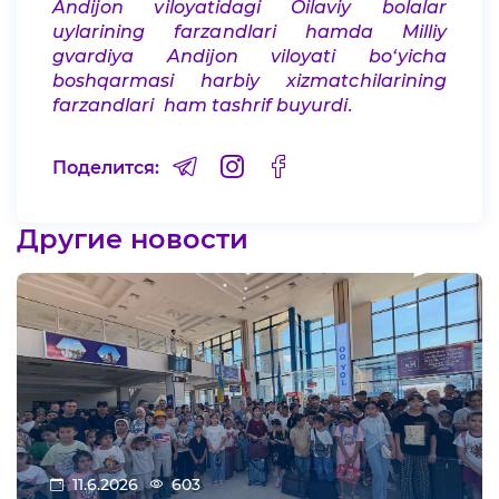
Andijon viloyatidagi Oilaviy bolalar
uylarining farzandlari hamda Milliy
gvardiya Andijon viloyati bo‘yicha
boshqarmasi harbiy xizmatchilarining
farzandlari ham tashrif buyurdi.
Поделится:
Другие новости
11.6.2026
603