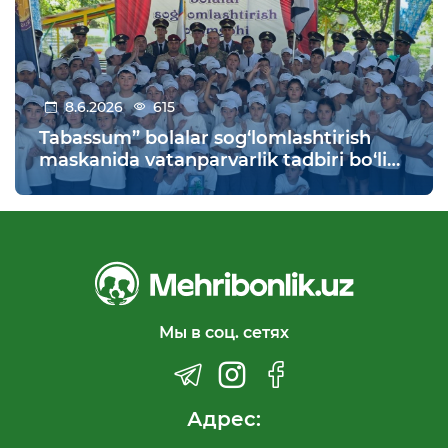
8.6.2026
615
Tabassum” bolalar sog‘lomlashtirish
maskanida vatanparvarlik tadbiri bo‘lib
o‘tdi
Мы в соц. сетях
Адрес: