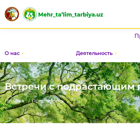
Праздник в До
О нас
Деятельность
Встречи с подрастающим
Главная
Пресс-центр