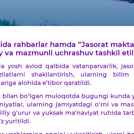
ida rahbarlar hamda “Jasorat maktab
y va mazmunli uchrashuv tashkil etil
yosh avlod qalbida vatanparvarlik, jasor
ilatlarni shakllantirish, ularning bili
riga alohida e’tibor qaratildi.
ari bilan bo‘lgan muloqotda bugungi kunda 
iyatlar, ularning jamiyatdagi o‘rni va mas
lliy g‘urur va yuksak ma’naviyat ruhida tar
 yuritildi.