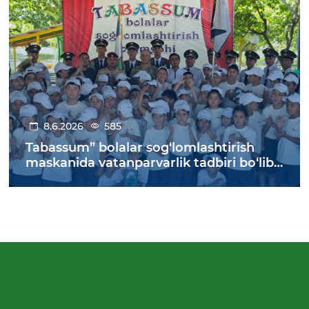
8.6.2026
585
Tabassum” bolalar sog‘lomlashtirish
maskanida vatanparvarlik tadbiri bo‘lib
o‘tdi