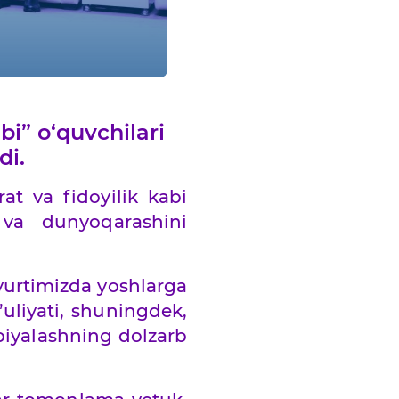
i” o‘quvchilari
di.
at va fidoyilik kabi
m va dunyoqarashini
yurtimizda yoshlarga
’uliyati, shuningdek,
biyalashning dolzarb