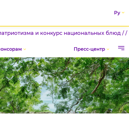
Ру
 конкурс национальных блюд / / Шаг к новым 
понсорам
Пресс-центр