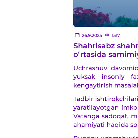
26.9.2025
1517
Shahrisabz shahr
o‘rtasida samimi
Uchrashuv davomida 
yuksak insoniy faz
kengaytirish masalala
Tadbir ishtirokchil
yaratilayotgan imkon
Vatanga sadoqat, mi
ahamiyati haqida so‘z