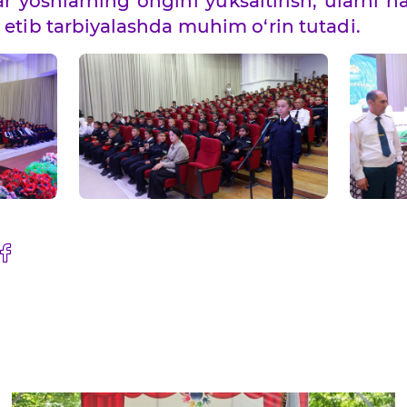
 yoshlarning ongini yuksaltirish, ularni 
i etib tarbiyalashda muhim o‘rin tutadi.