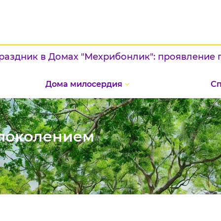
мах "Мехрибонлик": проявление патриотизма и
Дома милосердия
С
 поколением