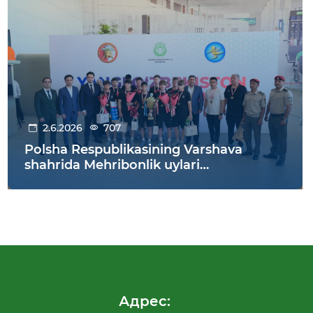
2.6.2026
707
Polsha Respublikasining Varshava
shahrida Mehribonlik uylari
tarbiyalanuvchilari o‘rtasida o‘tkazilgan
futbol bo‘yicha XI jahon chempionatida
O‘zbekiston jamoasi g‘alabaga erishdi!
Адрес: