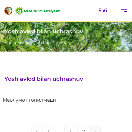
Ўзб
Yosh avlod bilan uchrashuv
Бош саҳифа
Axborot xizmati
Yosh avlod bilan uchrashuv
Маълумот топилмади
1
...
1
2