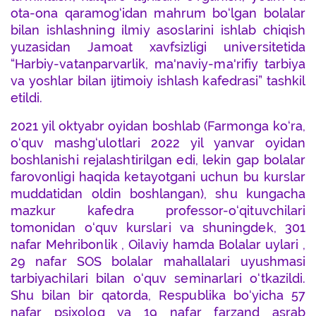
ota-ona qaramog‘idan mahrum bo‘lgan bolalar
bilan ishlashning ilmiy asoslarini ishlab chiqish
yuzasidan Jamoat xavfsizligi universitetida
“Harbiy-vatanparvarlik, ma'naviy-ma'rifiy tarbiya
va yoshlar bilan ijtimoiy ishlash kafedrasi” tashkil
etildi.
2021 yil oktyabr oyidan boshlab (Farmonga ko‘ra,
o‘quv mashg‘ulotlari 2022 yil yanvar oyidan
boshlanishi rejalashtirilgan edi, lekin gap bolalar
farovonligi haqida ketayotgani uchun bu kurslar
muddatidan oldin boshlangan), shu kungacha
mazkur kafedra professor-o‘qituvchilari
tomonidan o‘quv kurslari va shuningdek, 301
nafar Mehribonlik , Oilaviy hamda Bolalar uylari ,
29 nafar SOS bolalar mahallalari uyushmasi
tarbiyachilari bilan o‘quv seminarlari o‘tkazildi.
Shu bilan bir qatorda, Respublika bo‘yicha 57
nafar psixolog va 19 nafar farzand asrab