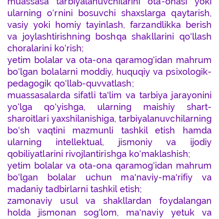
muassasa tarbiyalanuvchilarini ota-onasi yoki
ularning o‘rnini bosuvchi shaxslarga qaytarish,
vasiy yoki homiy tayinlash, farzandlikka berish
va joylashtirishning boshqa shakllarini qo‘llash
choralarini ko‘rish;
yetim bolalar va ota-ona qaramog‘idan mahrum
bo‘lgan bolalarni moddiy, huquqiy va psixologik-
pedagogik qo‘llab-quvvatlash;
muassasalarda sifatli ta'lim va tarbiya jarayonini
yo‘lga qo‘yishga, ularning maishiy shart-
sharoitlari yaxshilanishiga, tarbiyalanuvchilarning
bo‘sh vaqtini mazmunli tashkil etish hamda
ularning intellektual, jismoniy va ijodiy
qobiliyatlarini rivojlantirishga ko‘maklashish;
yetim bolalar va ota-ona qaramog‘idan mahrum
bo‘lgan bolalar uchun ma'naviy-ma'rifiy va
madaniy tadbirlarni tashkil etish;
zamonaviy usul va shakllardan foydalangan
holda jismonan sog‘lom, ma'naviy yetuk va