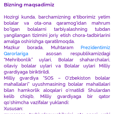
Bizning maqsadimiz
Hozirgi kunda, barchamizning e'tiborimiz yetim
bolalar va ota-ona qaramog‘idan mahrum
bo‘lgan bolalarni tarbiyalashning tubdan
yangilangan tizimini joriy etish chora-tadbirlarini
amalga oshirishga qaratilmoqda.
Mazkur borada, Muhtaram
Prezidentimiz
Qarorlariga
asosan respublikamizdagi
“Mehribonlik” uylari, Bolalar shaharchalari,
oilaviy bolalar uylari va Bolalar uylari Milliy
gvardiyaga biriktirildi.
Milliy gvardiya “SOS – O‘zbekiston bolalar
mahallalari” uyushmasining bolalar mahallalari
bilan hamkorlik aloqalari o‘rnatildi Shulardan
kelib chiqib, Milliy gvardiyaga bir qator
qo‘shimcha vazifalar yuklandi:
Xususan: