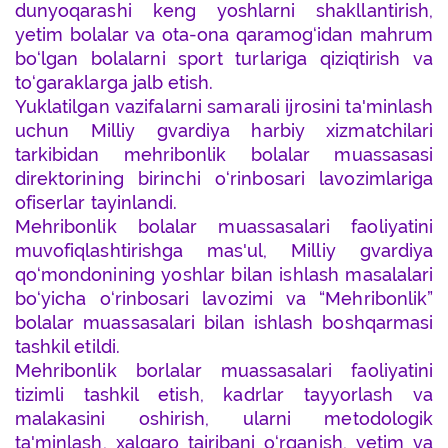
dunyoqarashi keng yoshlarni shakllantirish,
yetim bolalar va ota-ona qaramog‘idan mahrum
bo‘lgan bolalarni sport turlariga qiziqtirish va
to‘garaklarga jalb etish.
Yuklatilgan vazifalarni samarali ijrosini ta'minlash
uchun Milliy gvardiya harbiy xizmatchilari
tarkibidan mehribonlik bolalar muassasasi
direktorining birinchi o‘rinbosari lavozimlariga
ofiserlar tayinlandi.
Mehribonlik bolalar muassasalari faoliyatini
muvofiqlashtirishga mas'ul, Milliy gvardiya
qo‘mondonining yoshlar bilan ishlash masalalari
bo‘yicha o‘rinbosari lavozimi va “Mehribonlik”
bolalar muassasalari bilan ishlash boshqarmasi
tashkil etildi.
Mehribonlik borlalar muassasalari faoliyatini
tizimli tashkil etish, kadrlar tayyorlash va
malakasini oshirish, ularni metodologik
ta'minlash, xalqaro tajribani o‘rganish, yetim va