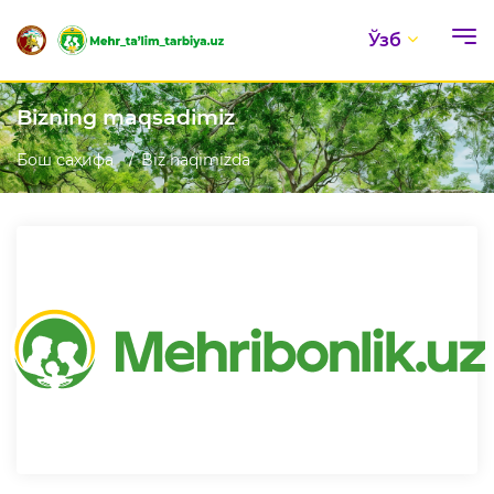
Ўзб
Bizning maqsadimiz
Бош саҳифа
Biz haqimizda