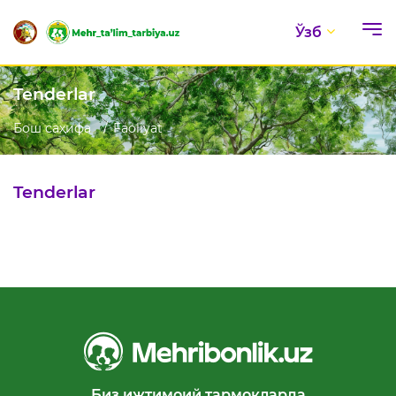
Ўзб
Tenderlar
Бош саҳифа
Faoliyat
Tenderlar
Биз ижтимоий тармоқларда