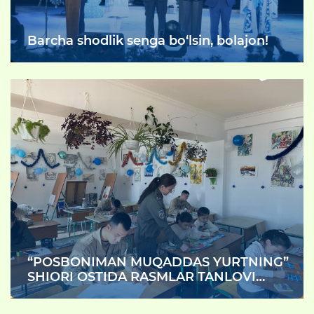
Barcha shodlik senga bo‘lsin, bolajon!
“POSBONIMAN MUQADDAS YURTNING”
SHIORI OSTIDA RASMLAR TANLOVI
O‘TKAZILDI