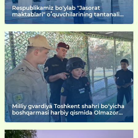
Respublikamiz bo'ylab "Jasorat
maktablari" oʻquvchilarining tantanali
ravishda vaʼda berish marosimlari
oʻtkazildi.
Milliy gvardiya Toshkent shahri bo‘yicha
boshqarmasi harbiy qismida Olmazor
tumanida joylashgan 326-sonli
umumta'lim maktabining Jasorat
sinflari o‘quvchi-yoshlari uchun ochiq