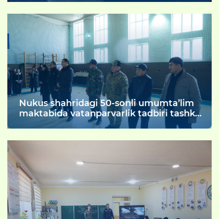
Nukus shahridagi 50-sonli umumta’lim
maktabida vatanparvarlik tadbiri tashkil
etildi.