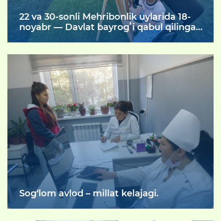
22 va 30-sonli Mehribonlik uylarida 18-
noyabr — Davlat bayrogʻi qabul qilingan
kun munosabati bilan bir qator maʼnaviy
tadbirlar oʻtkazildi.
Sog‘lom avlod – millat kelajagi.