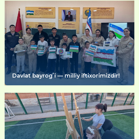
Davlat bayrogʻi — milliy iftixorimizdir!