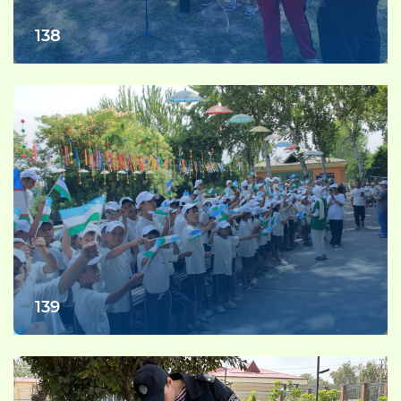
138
139