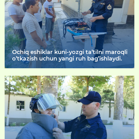
Ochiq eshiklar kuni-yozgi ta’tilni maroqli
o’tkazish uchun yangi ruh bag’ishlaydi.