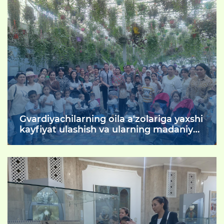
Gvardiyachilarning oila a'zolariga yaxshi
kayfiyat ulashish va ularning madaniy
xordiq chiqarishlarni ta’minlash
maqsadida "Varnet" botanika bog‘iga
sayohat uyushtirildi.