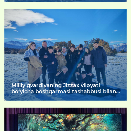
Ma'naviy yuksalish va vatanparvarlik
kuni doirasida "Ochiq eshiklar" kuni
o‘tkazildi.
Milliy gvardiyaning Jizzax viloyati
bo‘yicha boshqarmasi tashabbusi bilan
Oilaviy uylar farzandlari uchun dam olish
kunlarini mazmunli va foydali tashkil
etish maqsadida Zomin tog‘lariga
sayohat uyushtirildi.