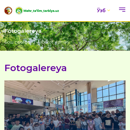
Ўзб
Fotogalereya
Бош саҳифа
Axborot xizmati
Fotogalereya