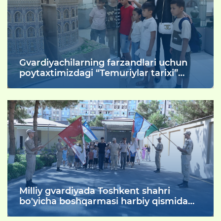
Gvardiyachilarning farzandlari uchun
poytaxtimizdagi “Temuriylar tarixi”
davlat muzeyiga qiziqarli sayohat tashkil
etildi.
Milliy gvardiyada Toshkent shahri
bo'yicha boshqarmasi harbiy qismida
“Ochiq eshiklar kuni”