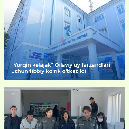
“Yorqin kelajak” Oilaviy uy farzandlari
uchun tibbiy ko‘rik o‘tkazildi