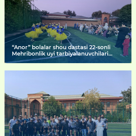
eshiklar kuni tashkil etildi.
“Anor” bolalar shou dastasi 22-sonli
Mehribonlik uyi tarbiyalanuvchilari
uchun unutilmas bayramona konsert
dasturini taqdim etdi.