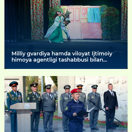
Milliy gvardiya hamda viloyat Ijtimoiy
himoya agentligi tashabbusi bilan
viloyatdagi barcha Oilaviy uylar
farzandlari uchun unutilmas madaniy
tadbir tashkil etildi.