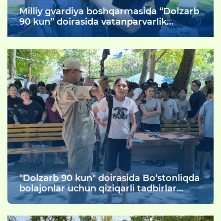
Milliy gvardiya boshqarmasida “Dolzarb
90 kun” doirasida vatanparvarlik
ruhidagi tadbir oʻtkazildi
"Dolzarb 90 kun" doirasida Bo‘stonliqda
bolajonlar uchun qiziqarli tadbirlar
tashkil etildi