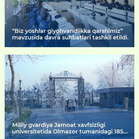
“Biz yoshlar giyohvandlikka qarshimiz”
mavzusida davra suhbatlari tashkil etildi.
Milliy gvardiya Jamoat xavfsizligi
universitetida Olmazor tumanidagi 185-
sonli maktab o‘quvchilari uchun