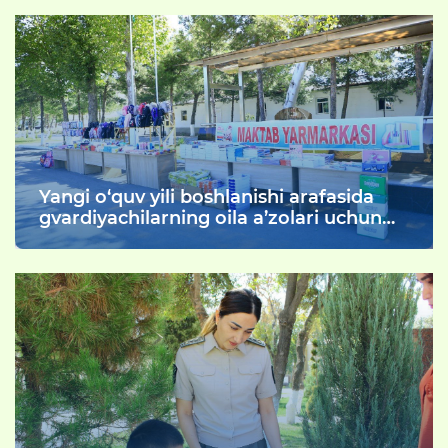
Yangi o‘quv yili boshlanishi arafasida
gvardiyachilarning oila a’zolari uchun
arzonlashtirilgan maktab yarmarkasi
tashkil etildi.