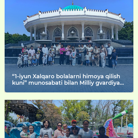
“1-iyun Xalqaro bolalarni himoya qilish
kuni” munosabati bilan Milliy gvardiya
Toshkent viloyati bo'yicha boshqarmasi
harbiy xizmatchilarining oila a'zolari va
ularning farzandlari bayram kunida dam
olish va maroqli hordiq chiqarish
maqsadida “Amir Temur muzeyi” va
“Toshkent hayvonot bog‘i” ga tashrif
buyurishdi.