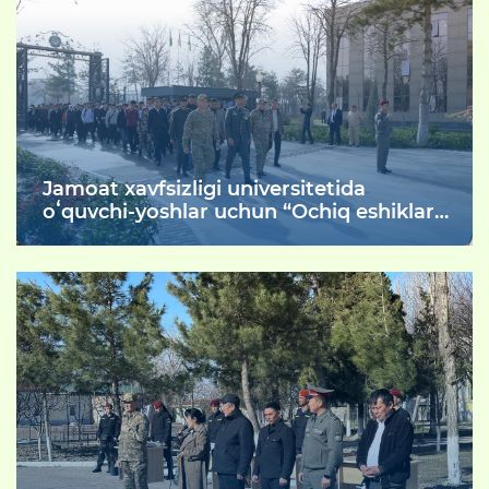
davlatlarida 1-iyun sanasi Xalqaro
bolalarni himoya qilish kuni sifatida
keng nishonlanadi
Jamoat xavfsizligi universitetida
oʻquvchi-yoshlar uchun “Ochiq eshiklar
kuni” tadbiri o‘tkazildi.