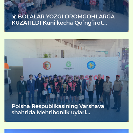
☀️ BOLALAR YOZGI OROMGOHLARGA
KUZATILDI Kuni kecha Qoʻngʻirot
hamda Nukus temir yoʻl vokzalida Milliy
gvardiya Qoraqalpogʻiston Respublikasi
boʻyicha boshqarmasida xizmat olib
borayotgan harbiy xizmatchilarning
farzandlarini yozgi taʼtilini mazmunli
oʻtkazish va madaniy hordiq chiqarishini
taʼminlash maqsadida harbiy
xizmatchilar bilan ularning oila aʼzolari
ishtirokida Yozgi oromgohlarga
kuzatildi.
Polsha Respublikasining Varshava
shahrida Mehribonlik uylari
tarbiyalanuvchilari o‘rtasida o‘tkazilgan
futbol bo‘yicha XI jahon chempionatida
O‘zbekiston jamoasi g‘alabaga erishdi!