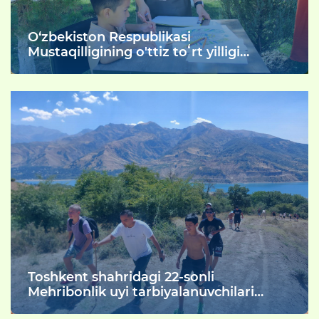
O‘zbekiston Respublikasi
Mustaqilligining o'ttiz toʻrt yilligi
munosabati bilan "Vatan uchun, millat
uchun, xalq uchun" shiori ostida
yurtimizning barcha jabxalarida
ma'naviy-madaniy, vatanparvarlik va
sport tadbirlari o‘tkazib kelinmoqda.
Toshkent shahridagi 22-sonli
Mehribonlik uyi tarbiyalanuvchilari
"Kamalak" va "Oftobjon" dala hovlisida