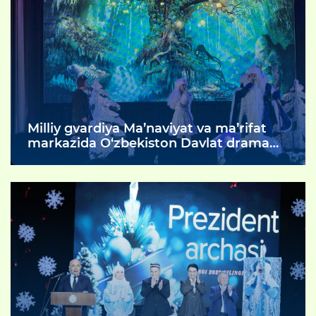
Milliy gvardiya Ma’naviyat va ma’rifat
markazida O‘zbekiston Davlat drama
teatri ijodkorlari tomonidan “Qorqizning
yangi yil sarguzashtlari” nomli spektakli
namoyish etildi