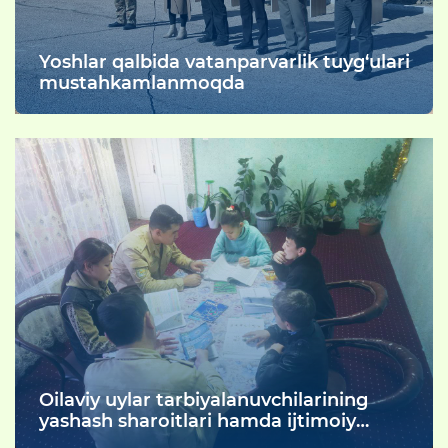
Yoshlar qalbida vatanparvarlik tuyg‘ulari
mustahkamlanmoqda
Oilaviy uylar tarbiyalanuvchilarining
yashash sharoitlari hamda ijtimoiy
ahvoli o‘rganildi.