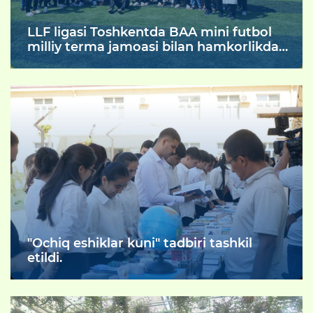
LLF ligasi Toshkentda BAA mini futbol
milliy terma jamoasi bilan hamkorlikda
22-sonli Mehribonlik uyi
tarbiyalanuvchilari uchun mahorat darsi
tashkil etdi.
"Ochiq eshiklar kuni" tadbiri tashkil
etildi.