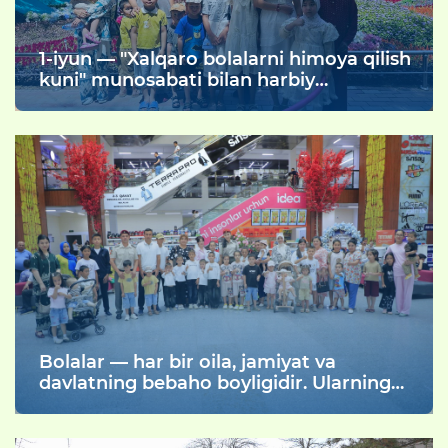
1-iyun — "Xalqaro bolalarni himoya qilish
kuni" munosabati bilan harbiy
xizmatchilarning farzandlari uchun
Namangan shahrida joylashgan
Zahiriddin Muhammad Bobur istirohat
bogʻiga sayohat uyushtirildi.
Bolalar — har bir oila, jamiyat va
davlatning bebaho boyligidir. Ularning
sog‘lom, bilimli va baxtli voyaga yetishi
mamlakat taraqqiyotining muhim omili
hisoblanadi. Shu bois dunyoning ko‘plab