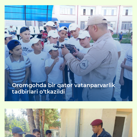
yozgi ta’tilni mazmunli o‘tkazishmoqda.
Oromgohda bir qator vatanparvarlik
tadbirlari o‘tkazildi