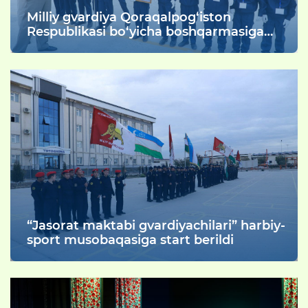
Milliy gvardiya Qoraqalpog‘iston
Respublikasi bo‘yicha boshqarmasiga
biriktirilgan "Jasorat maktablari"
o‘quvchilari o‘rtasida Maktabgacha va
maktab ta’limi vazirligi bilan
hamkorlikda "Jasorat maktablari –
gvardiyachilari" nomli harbiy-sport
musobaqasi tashkil etildi.
“Jasorat maktabi gvardiyachilari” harbiy-
sport musobaqasiga start berildi