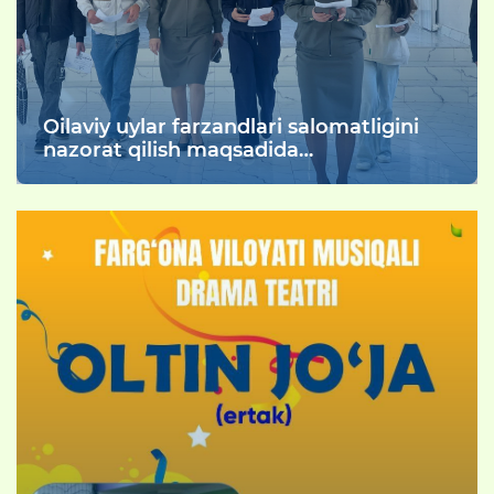
Oilaviy uylar farzandlari salomatligini
nazorat qilish maqsadida
chuqurlashtirilgan tibbiy ko‘rik o‘tkazildi.