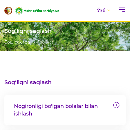
Ўзб
Sog‘liqni saqlash
Бош саҳифа
Faoliyat
Sog‘liqni saqlash
Nogironligi bo'lgan bolalar bilan
ishlash