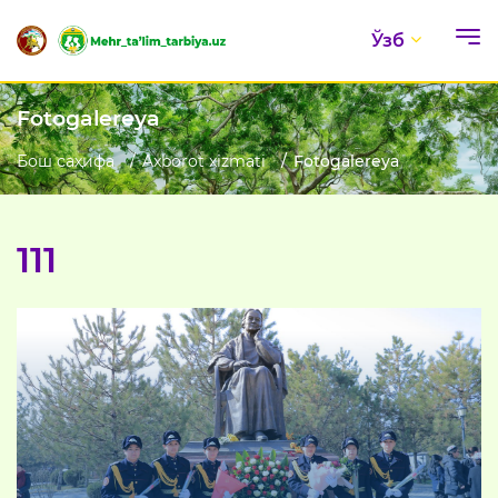
Ўзб
Fotogalereya
Бош саҳифа
Axborot xizmati
Fotogalereya
111