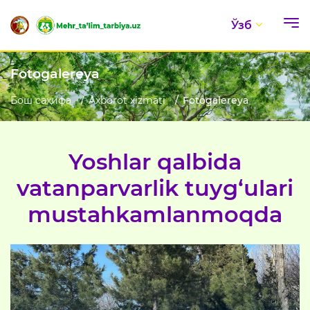
Ўзб
Fotogalereya
Бош саҳифа
Axborot xizmati
Fotogalereya
Yoshlar qalbida
vatanparvarlik tuyg‘ulari
mustahkamlanmoqda