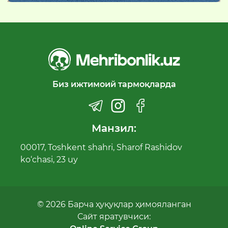
Биз ижтимоий тармоқларда
Манзил:
00017, Toshkent shahri, Sharof Rashidov
ko‘chasi, 23 uy
© 2026 Барча ҳуқуқлар ҳимояланган
Сайт яратувчиси: