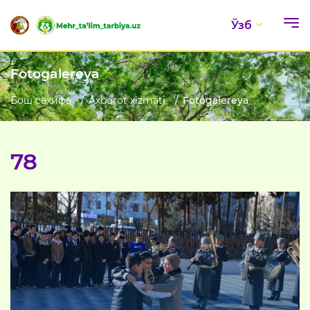
Ўзб
Fotogalereya
Бош саҳифа
Axborot xizmati
Fotogalereya
78