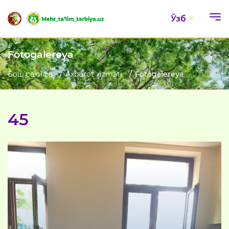
Ўзб
Fotogalereya
Бош саҳифа
Axborot xizmati
Fotogalereya
45