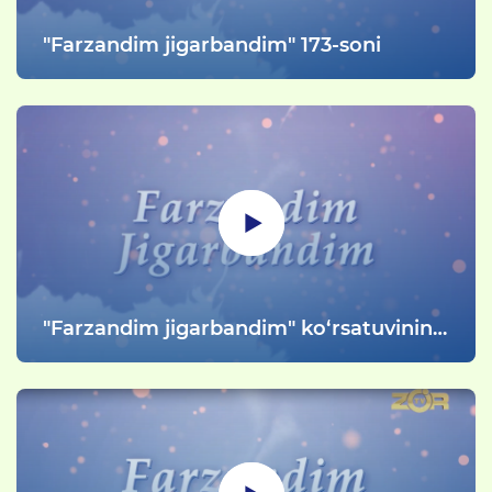
"Farzandim jigarbandim" 173-soni
"Farzandim jigarbandim" ko‘rsatuvining
175-soni Milliy gvardiya Jamoat
xavfsizligi universitetida boʻlib oʻtgan
qasamyod va yosh talaba kursantlarga
bag‘ishlangan (1-qism)