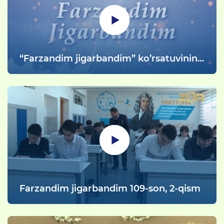
“Farzandim jigarbandim” ko’rsatuvining
110-soni poytaxtimizdagi 30-sonli
Mehribonlik uyidan tayyorlandi
Farzandim jigarbandim 109-son, 2-qism