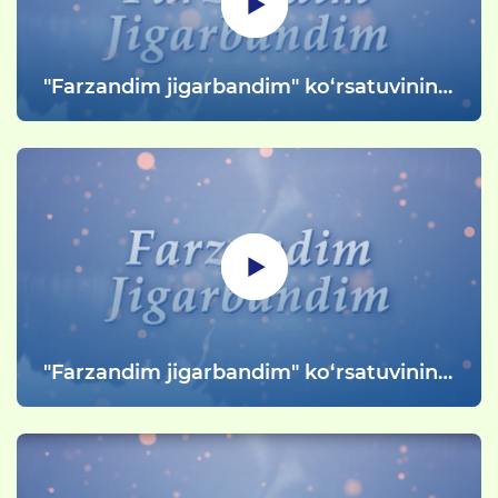
"Farzandim jigarbandim" ko‘rsatuvining
111-soni Uchtepa tumanidagi 287-sonli
umumta'lim maktabining "Yosh
gvardiyachilar" sinfi faoliyati haqida
"Farzandim jigarbandim" ko‘rsatuvining
111-soni Uchtepa tumanidagi 287-sonli
umumta'lim maktabining "Yosh
gvardiyachilar" sinfi faoliyati haqida (3-
qism)