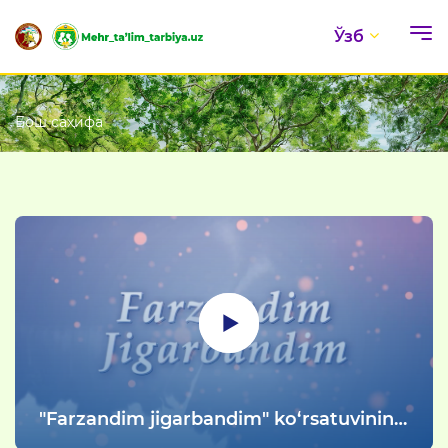
Ўзб
Бош саҳифа
"Farzandim jigarbandim" ko‘rsatuvining
179-soni