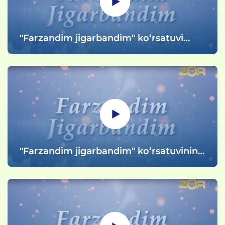
"Farzandim jigarbandim" ko‘rsatuvi
Milliy gvardiya tasarrufidagi Bolalar
psixologiya markazi faoliyati haqida 22-
sonli Mehribonlik uyi tarbiyalanuvchilari
psixologik trening mashg‘ulotlarida.
"Farzandim jigarbandim" ko‘rsatuvining
112-soni. Milliy gvardiya tasarrufidagi
Bolalar psixologiya markazi faoliyati
haqida 22-sonli Mehribonlik uyi
tarbiyalanuvchilari psixologik trening
mashg‘ulotlarida. (1-qism)