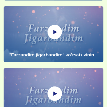
"Farzandim jigarbandim" ko‘rsatuvining
178-soni