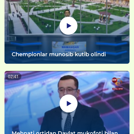
Chempionlar munosib kutib olindi
Mehnati ortidan Davlat mukofoti bilan