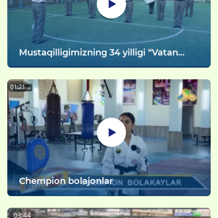
Mustaqilligimizning 34 yilligi “Vatan
uchun, millat uchun, xalq uchun!” shiori
ostida Uchtepa tumanida joylashgan
Oilaviy bolalar turar joy majmuasida
vatanparvarlik ruhidagi madaniy
koʻngilochar tadbir oʻtkazildi.
Chempion bolajonlar