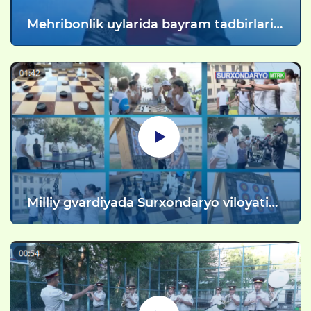
Mehribonlik uylarida bayram tadbirlari
o’tkazildi
Milliy gvardiyada Surxondaryo viloyati
bo'yicha boshqarmasida “Ochiq eshiklar
kuni” o'tkazilmoqda