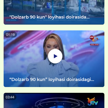
"Dolzarb 90 kun" loyihasi doirasida
vatanparvarlik va sport tadbirlari
oʻtkazildi
“Dolzarb 90 kun” loyihasi doirasidagi
musobaqalar