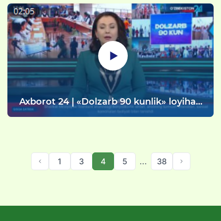
markazida "Ochiq eshiklar kuni" va
"Shijoat va g'ayrat" harbiy sport
musobaqasi tashkil etildi.
Axborot 24 | «Dolzarb 90 kunlik» loyihasi
doirasidagi tadbirlar
1
3
4
5
...
38