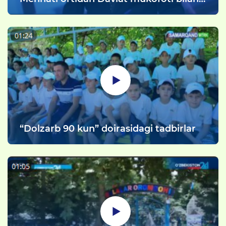
taqdirlangan yigit
“Dolzarb 90 kun” doirasidagi tadbirlar