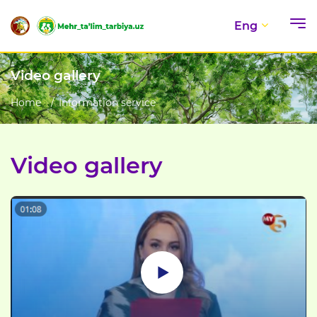
Eng
Video gallery
Home
Information service
Video gallery