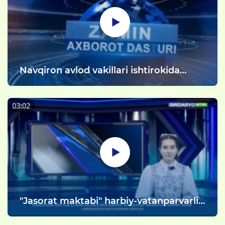
Navqiron avlod vakillari ishtirokida
"Harbiylikka tayyorgarlik" loyihasi
amalga oshirildi.
"Jasorat maktabi" harbiy-vatanparvarlik
o'quv-yig'inining ishtirokchilari uchun
Milliy gvardiya Ixtisoslashtirilgan o'quv