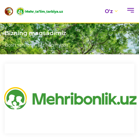
O'z
Bizning maqsadimiz
Bosh sahifa
Biz haqimizda