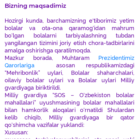
Bizning maqsadimiz
Hozirgi kunda, barchamizning e'tiborimiz yetim
bolalar va ota-ona qaramog‘idan mahrum
bo‘lgan bolalarni tarbiyalashning tubdan
yangilangan tizimini joriy etish chora-tadbirlarini
amalga oshirishga qaratilmoqda.
Mazkur borada, Muhtaram
Prezidentimiz
Qarorlariga
asosan respublikamizdagi
“Mehribonlik” uylari, Bolalar shaharchalari,
oilaviy bolalar uylari va Bolalar uylari Milliy
gvardiyaga biriktirildi.
Milliy gvardiya “SOS – O‘zbekiston bolalar
mahallalari” uyushmasining bolalar mahallalari
bilan hamkorlik aloqalari o‘rnatildi Shulardan
kelib chiqib, Milliy gvardiyaga bir qator
qo‘shimcha vazifalar yuklandi:
Xususan: