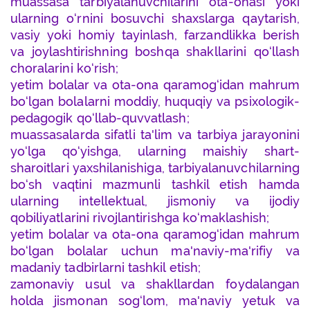
muassasa tarbiyalanuvchilarini ota-onasi yoki
ularning o‘rnini bosuvchi shaxslarga qaytarish,
vasiy yoki homiy tayinlash, farzandlikka berish
va joylashtirishning boshqa shakllarini qo‘llash
choralarini ko‘rish;
yetim bolalar va ota-ona qaramog‘idan mahrum
bo‘lgan bolalarni moddiy, huquqiy va psixologik-
pedagogik qo‘llab-quvvatlash;
muassasalarda sifatli ta'lim va tarbiya jarayonini
yo‘lga qo‘yishga, ularning maishiy shart-
sharoitlari yaxshilanishiga, tarbiyalanuvchilarning
bo‘sh vaqtini mazmunli tashkil etish hamda
ularning intellektual, jismoniy va ijodiy
qobiliyatlarini rivojlantirishga ko‘maklashish;
yetim bolalar va ota-ona qaramog‘idan mahrum
bo‘lgan bolalar uchun ma'naviy-ma'rifiy va
madaniy tadbirlarni tashkil etish;
zamonaviy usul va shakllardan foydalangan
holda jismonan sog‘lom, ma'naviy yetuk va