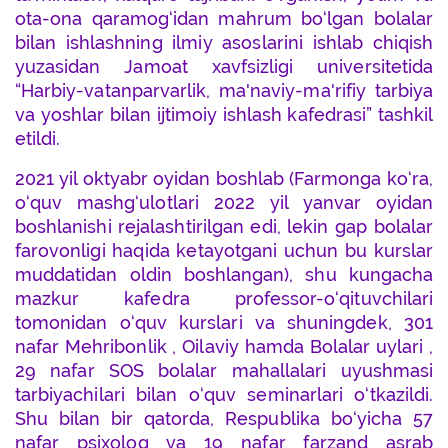
ota-ona qaramog‘idan mahrum bo‘lgan bolalar
bilan ishlashning ilmiy asoslarini ishlab chiqish
yuzasidan Jamoat xavfsizligi universitetida
“Harbiy-vatanparvarlik, ma'naviy-ma'rifiy tarbiya
va yoshlar bilan ijtimoiy ishlash kafedrasi” tashkil
etildi.
2021 yil oktyabr oyidan boshlab (Farmonga ko‘ra,
o‘quv mashg‘ulotlari 2022 yil yanvar oyidan
boshlanishi rejalashtirilgan edi, lekin gap bolalar
farovonligi haqida ketayotgani uchun bu kurslar
muddatidan oldin boshlangan), shu kungacha
mazkur kafedra professor-o‘qituvchilari
tomonidan o‘quv kurslari va shuningdek, 301
nafar Mehribonlik , Oilaviy hamda Bolalar uylari ,
29 nafar SOS bolalar mahallalari uyushmasi
tarbiyachilari bilan o‘quv seminarlari o‘tkazildi.
Shu bilan bir qatorda, Respublika bo‘yicha 57
nafar psixolog va 19 nafar farzand asrab