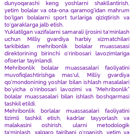
dunyoqarashi keng yoshlarni shakllantirish,
yetim bolalar va ota-ona qaramog‘idan mahrum
bo‘lgan bolalarni sport turlariga qiziqtirish va
to‘garaklarga jalb etish.
Yuklatilgan vazifalarni samarali ijrosini ta'minlash
uchun Milliy gvardiya harbiy xizmatchilari
tarkibidan mehribonlik bolalar muassasasi
direktorining birinchi o‘rinbosari lavozimlariga
ofiserlar tayinlandi.
Mehribonlik bolalar muassasalari faoliyatini
muvofiqlashtirishga mas'ul, Milliy gvardiya
qo‘mondonining yoshlar bilan ishlash masalalari
bo‘yicha o‘rinbosari lavozimi va “Mehribonlik”
bolalar muassasalari bilan ishlash boshqarmasi
tashkil etildi.
Mehribonlik borlalar muassasalari faoliyatini
tizimli tashkil etish, kadrlar tayyorlash va
malakasini oshirish, ularni metodologik
ta'minlash, xalqaro tajribani o‘rganish, yetim va