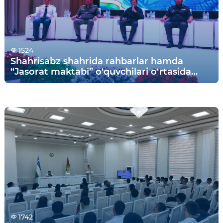
1524
Shahrisabz shahrida rahbarlar hamda
“Jasorat maktabi” o‘quvchilari o‘rtasida
samimiy va mazmunli uchrashuv tashkil
etildi.
1742