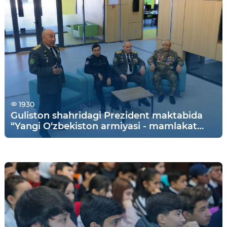
1930
Guliston shahridagi Prezident maktabida
“Yangi O‘zbekiston armiyasi - mamlakat
tayanchi, xalqimiz faxri” shiori ostida ochiq
eshiklar kuni o'tkazildi.