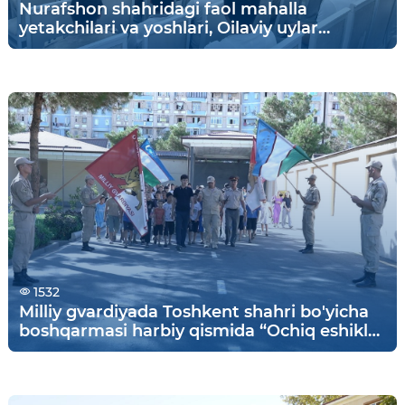
Nurafshon shahridagi faol mahalla
yetakchilari va yoshlari, Oilaviy uylar
farzandlari ishtirokida “Rahbar va yoshlar
uchrashuvi” tashkil etildi.
1532
Milliy gvardiyada Toshkent shahri bo'yicha
boshqarmasi harbiy qismida “Ochiq eshiklar
kuni”