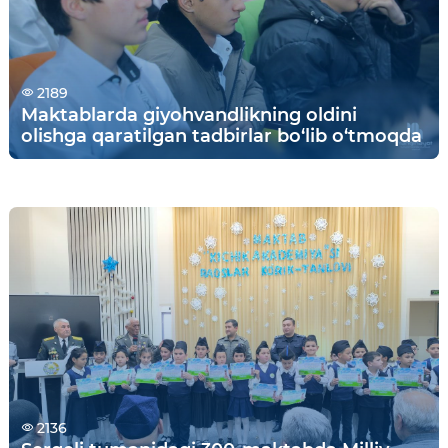
2189
Maktablarda giyohvandlikning oldini
olishga qaratilgan tadbirlar bo‘lib o‘tmoqda
2136