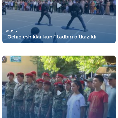
996
"Ochiq eshiklar kuni" tadbiri oʻtkazildi