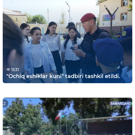
1531
"Ochiq eshiklar kuni" tadbiri tashkil etildi.