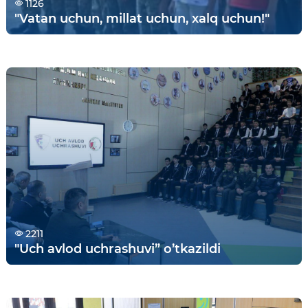
1126
"Vatan uchun, millat uchun, xalq uchun!"
2211
"Uch аvlod uchrashuvi” o’tkazildi