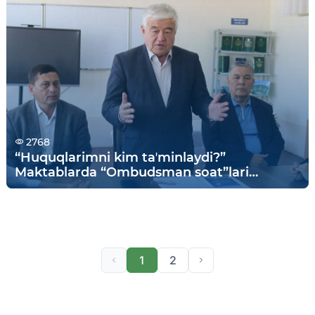
2768
“Huquqlarimni kim taʼminlaydi?”
Maktablarda “Ombudsman soat”lari
o‘tkazilmoqda
1
2