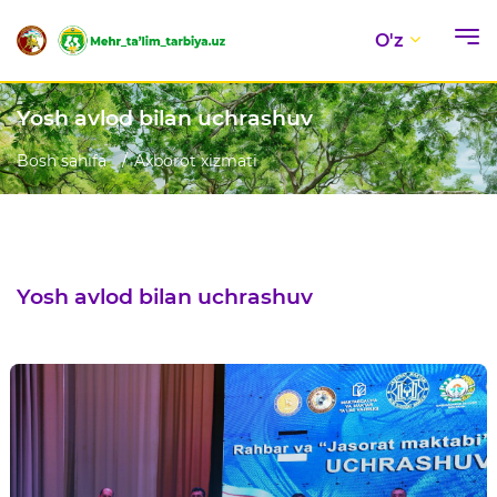
O'z
Yosh avlod bilan uchrashuv
Bosh sahifa
Axborot xizmati
Yosh avlod bilan uchrashuv