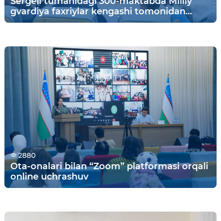
Sergeli tumanidagi 300-maktabda Milliy
gvardiya faxriylar kengashi tomonidan
vatanparvarlik tadbiri oʻtkazildi.
2880
Ota-onalari bilan “Zoom” platformasi orqali
online uchrashuv