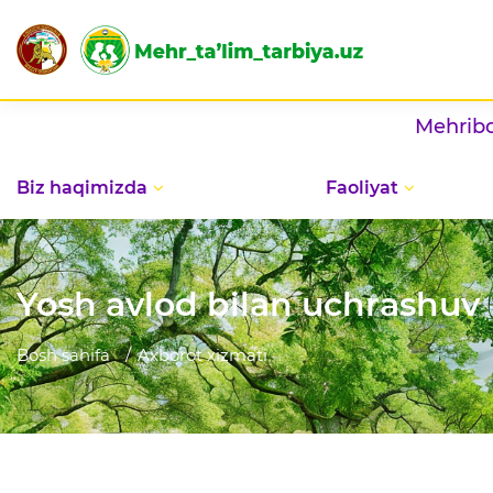
Mehribonlik uylarida ba
Biz haqimizda
Faoliyat
Yosh avlod bilan uchrashuv
Bosh sahifa
Axborot xizmati