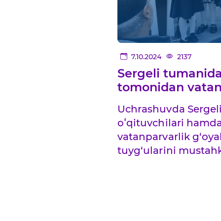
7.10.2024
2137
Sergeli tumanida
tomonidan vatanpa
Uchrashuvda Sergeli t
oʻqituvchilari hamda 
vatanparvarlik g‘oyal
tuyg‘ularini mustahk