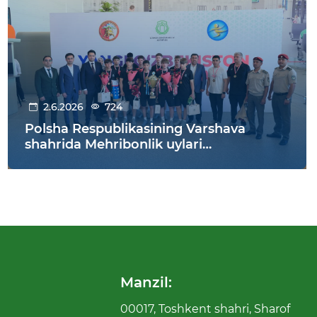
2.6.2026
724
Polsha Respublikasining Varshava
shahrida Mehribonlik uylari
tarbiyalanuvchilari o‘rtasida o‘tkazilgan
futbol bo‘yicha XI jahon chempionatida
O‘zbekiston jamoasi g‘alabaga erishdi!
Manzil:
00017, Toshkent shahri, Sharof