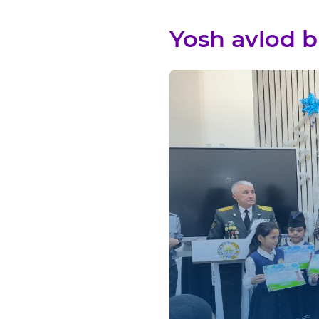
Yosh avlod b