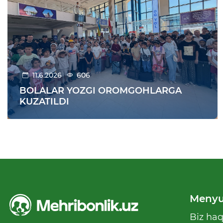
11.6.2026
606
BOLALAR YOZGI OROMGOHLARGA
KUZATILDI
Meny
Biz ha