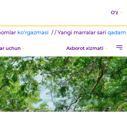
O'z
masi
/ / Yangi marralar sari
qadam
/ / BILIMLAR KU
ar uchun
Axborot xizmati