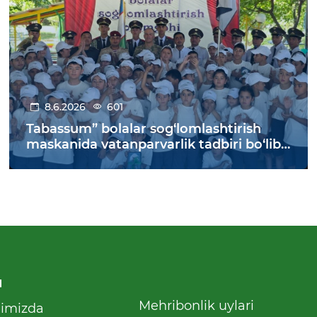
8.6.2026
601
Tabassum” bolalar sog‘lomlashtirish
maskanida vatanparvarlik tadbiri bo‘lib
o‘tdi
u
Mehribonlik uylari
qimizda