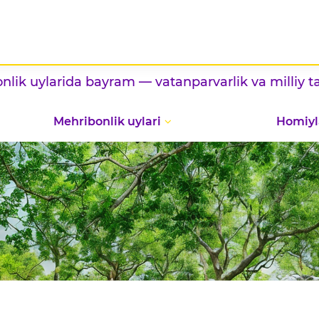
yram — vatanparvarlik va milliy taomlar
ko‘rgaz
Mehribonlik uylari
Homiyl