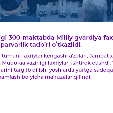
gi 300-maktabda Milliy gvardiya fax
rvarlik tadbiri oʻtkazildi.
umani faxriylar kengashi aʼzolari, Jamoat xav
Mudofaa vazirligi faxriylari ishtirok etishd
arini targ‘ib qilish, yoshlarda yurtga sadoqa
amlash bo‘yicha ma’ruzalar qilindi.