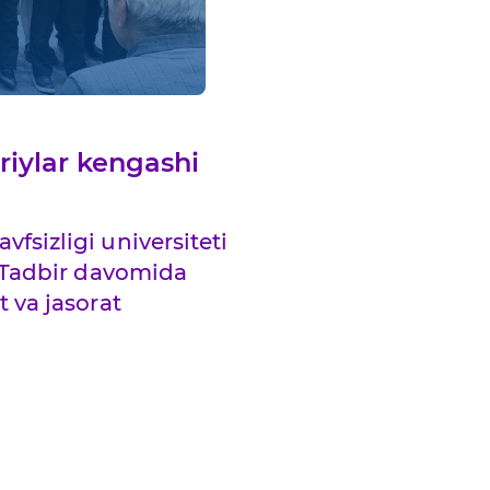
riylar kengashi
fsizligi universiteti
i. Tadbir davomida
t va jasorat