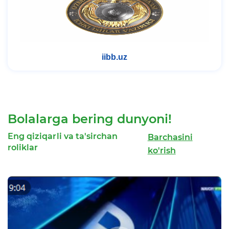
uzbmb.uz
Bolalarga bering dunyoni!
Eng qiziqarli va ta'sirchan
Barchasini
roliklar
ko'rish