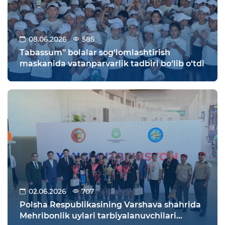
08.06.2026
585
Tabassum” bolalar sog‘lomlashtirish
maskanida vatanparvarlik tadbiri bo‘lib o‘tdi
02.06.2026
707
Polsha Respublikasining Varshava shahrida
Mehribonlik uylari tarbiyalanuvchilari