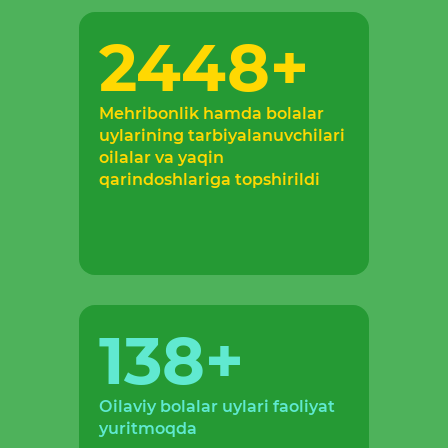
2448
+
Mehribonlik hamda bolalar
uylarining tarbiyalanuvchilari
oilalar va yaqin
qarindoshlariga topshirildi
138
+
Оilaviy bolalar uylari faoliyat
yuritmoqda