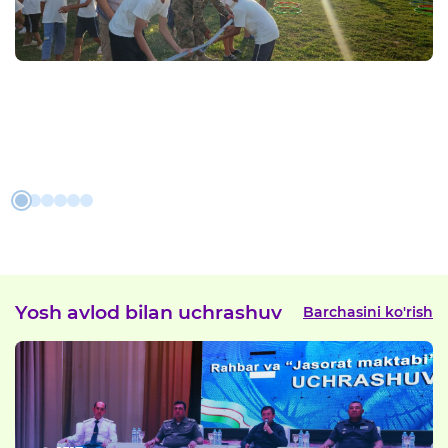
Yosh avlod bilan uchrashuv
Barchasini ko'rish