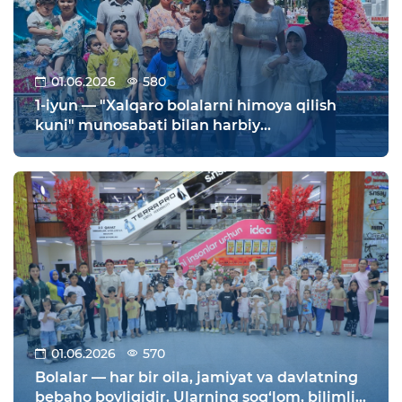
01.06.2026
580
1-iyun — "Xalqaro bolalarni himoya qilish
kuni" munosabati bilan harbiy
xizmatchilarning farzandlari uchun
Namangan shahrida joylashgan Zahiriddin
Muhammad Bobur istirohat bogʻiga sayohat
uyushtirildi.
01.06.2026
570
Bolalar — har bir oila, jamiyat va davlatning
bebaho boyligidir. Ularning sog‘lom, bilimli