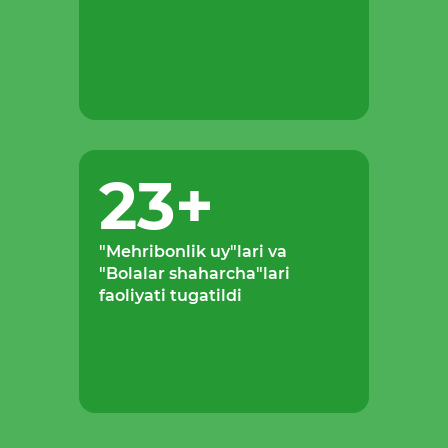
23
+
"Mehribonlik uy"lari va
"Bolalar shaharcha"lari
faoliyati tugatildi