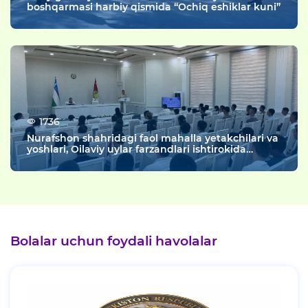
boshqarmasi harbiy qismida “Ochiq eshiklar kuni”
1736
Nurafshon shahridagi faol mahalla yetakchilari va
yoshlari, Oilaviy uylar farzandlari ishtirokida
“Rahbar va yoshlar uchrashuvi” tashkil etildi.
Bolalar uchun foydali havolalar