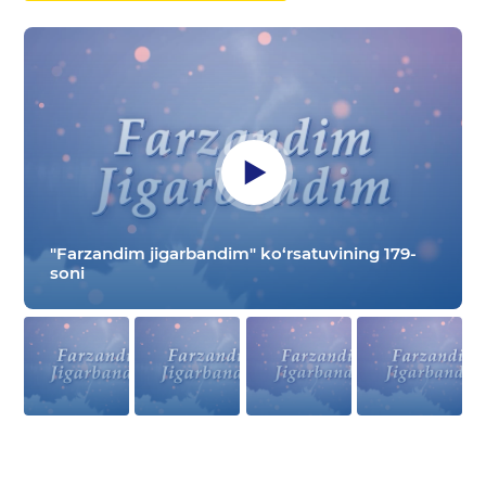
"Farzandim jigarbandim" ko‘rsatuvining 179-
soni