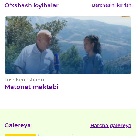
O‘xshash loyihalar
Barchasini ko'rish
nt shahri
Qashqa
nat maktabi
MEHR
Galereya
Barcha galereya