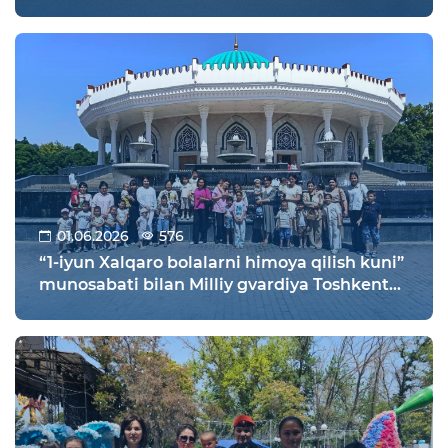
o‘rtasida o‘tkazilgan futbol bo‘yicha XI jahon
chempionatida O‘zbekiston jamoasi
g‘alabaga erishdi!
01.06.2026
576
“1-iyun Xalqaro bolalarni himoya qilish kuni”
munosabati bilan Milliy gvardiya Toshkent
viloyati bo'yicha boshqarmasi harbiy
xizmatchilarining oila a'zolari va ularning
farzandlari bayram kunida dam olish va
maroqli hordiq chiqarish maqsadida “Amir
Temur muzeyi” va “Toshkent hayvonot bog‘i”
ga tashrif buyurishdi.