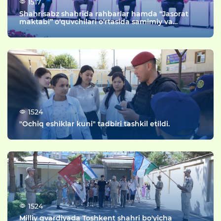
1517
Shahrisabz shahrida rahbarlar hamda “Jasorat
maktabi” o‘quvchilari o‘rtasida samimiy va
mazmunli uchrashuv tashkil etildi.
1524
"Ochiq eshiklar kuni" tadbiri tashkil etildi.
1524
Milliy gvardiyada Toshkent shahri bo'yicha