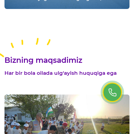
va baxtli voyaga yetishi mamlakat
taraqqiyotining muhim omili hisoblanadi.
Shu bois dunyoning ko‘plab davlatlarida 1-
iyun sanasi Xalqaro bolalarni himoya qilish
kuni sifatida keng nishonlanadi
Bizning maqsadimiz
Har bir bola oilada ulg‘ayish huquqiga ega