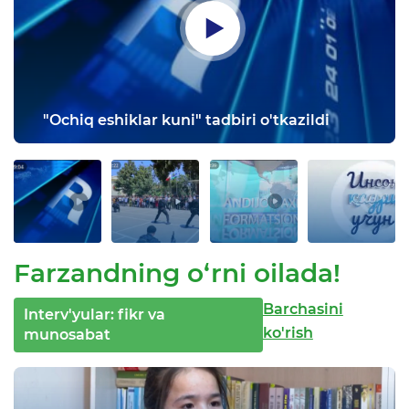
"Ochiq eshiklar kuni" tadbiri o'tkazildi
Farzandning o‘rni oilada!
Barchasini
Interv'yular: fikr va
ko'rish
munosabat