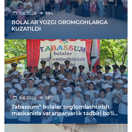
11.6.2026
594
BOLALAR YOZGI OROMGOHLARGA
KUZATILDI
8.6.2026
587
Tabassum” bolalar sog‘lomlashtirish
maskanida vatanparvarlik tadbiri bo‘lib
o‘tdi