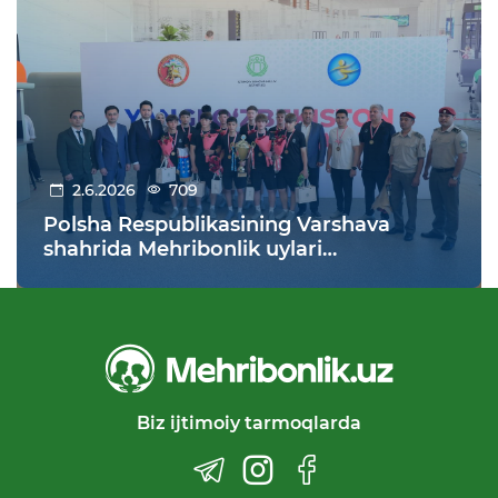
2.6.2026
709
Polsha Respublikasining Varshava
shahrida Mehribonlik uylari
tarbiyalanuvchilari o‘rtasida o‘tkazilgan
futbol bo‘yicha XI jahon chempionatida
O‘zbekiston jamoasi g‘alabaga erishdi!
Biz ijtimoiy tarmoqlarda