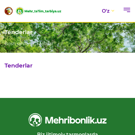
O'z
Tenderlar
Bosh sahifa
Faoliyat
Tenderlar
Biz ijtimoiy tarmoqlarda