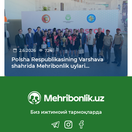
2.6.2026
724
Polsha Respublikasining Varshava
shahrida Mehribonlik uylari
tarbiyalanuvchilari o‘rtasida o‘tkazilgan
futbol bo‘yicha XI jahon chempionatida
O‘zbekiston jamoasi g‘alabaga erishdi!
Биз ижтимоий тармоқларда