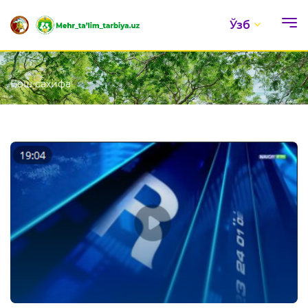
Ўзб
Бош саҳифа