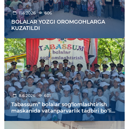
11.6.2026
606
BOLALAR YOZGI OROMGOHLARGA
KUZATILDI
8.6.2026
601
Tabassum” bolalar sog‘lomlashtirish
maskanida vatanparvarlik tadbiri bo‘lib
o‘tdi