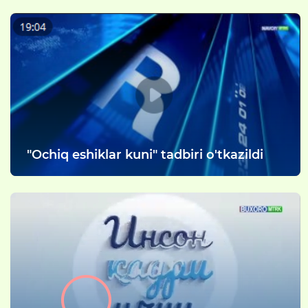
"Ochiq eshiklar kuni" tadbiri o'tkazildi