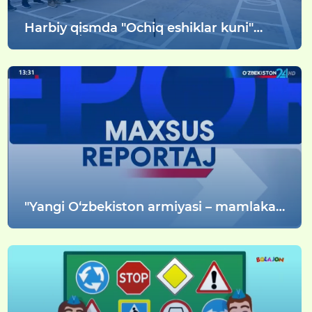
Harbiy qismda "Ochiq eshiklar kuni"
tadbiri oʻtkazildi
"Yangi O‘zbekiston armiyasi – mamlakat
tayanchi, xalqimiz faxri!" shiori ostidagi
vatanparvarlik tadbirlar