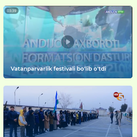
Vatanparvarlik festivali bo'lib o'tdi