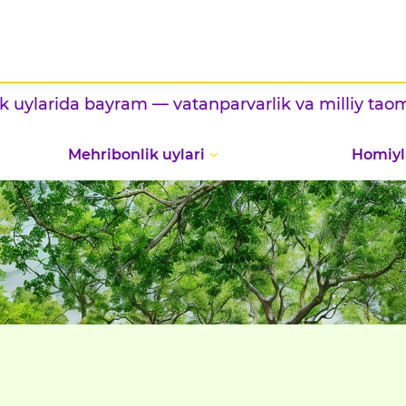
ram — vatanparvarlik va milliy taomlar
ko‘rgazma
Mehribonlik uylari
Homiyl