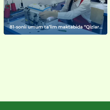
81-sonli umum ta’lim maktabida “Qizlar
sogʻlom kelajak poydevori” mavzusida
davra suhbati boʻlib oʻtdi.