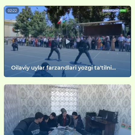
Oilaviy uylar farzandlari yozgi ta'tilni
mazmunli o'tkazmoqda