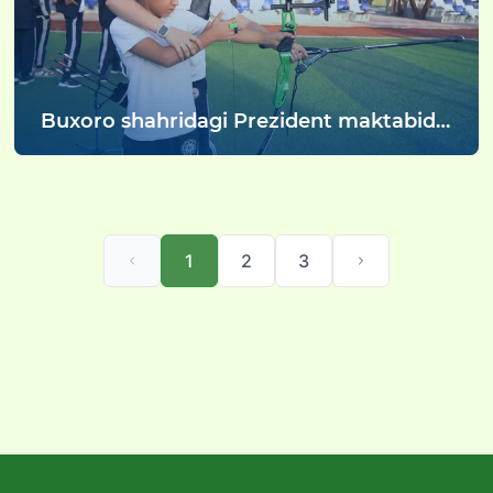
Buxoro shahridagi Prezident maktabida
harbiy-vatanparvarlik tadbiri oʼtkazildi
1
2
3