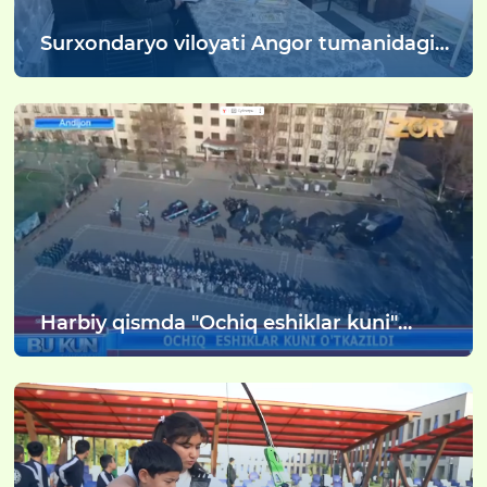
Surxondaryo viloyati Angor tumanidagi
“Yangi turmush” mahallasida tashkil
etilgan 1-sonli “Oilaviy bolalar uyi
Harbiy qismda "Ochiq eshiklar kuni"
tadbiri hamda "Uch avlod uchrashuvi"
o'tkazildi