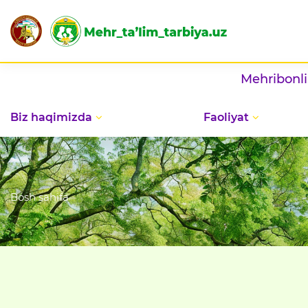
Mehribonlik uylarida bay
Biz haqimizda
Faoliyat
Bosh sahifa