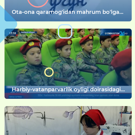
Оta-ona qaramog'idan mahrum bo'lgan
bolalarning ichki kechinmalari bilan
tanishishingiz mumkin.
Harbiy-vatanparvarlik oyligi doirasidagi
uch avlod uchrashuvi