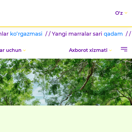
O'z
si
/ / Yangi marralar sari
qadam
/ / BILIMLAR KUN
ar uchun
Axborot xizmati