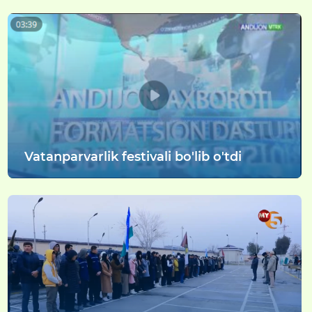
Vatanparvarlik festivali bo'lib o'tdi