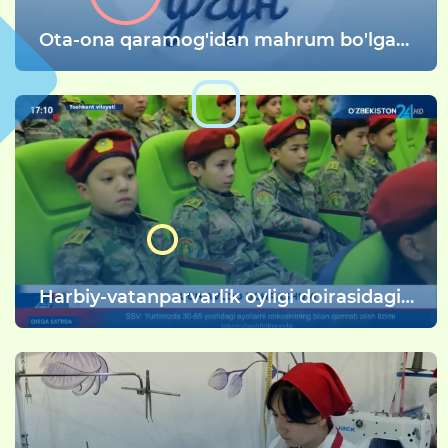
Оta-ona qaramog'idan mahrum bo'lgan
bolalarning ichki kechinmalari bilan
tanishishingiz mumkin.
Harbiy-vatanparvarlik oyligi doirasidagi
uch avlod uchrashuvi