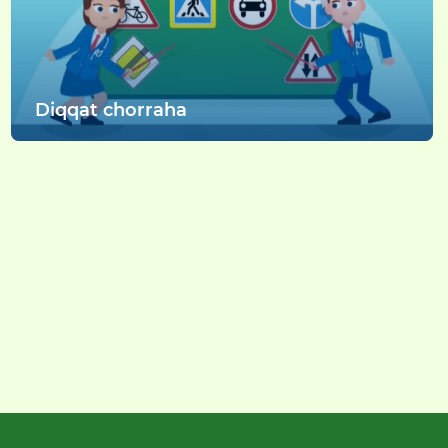
Diqqat chorraha