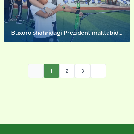
Buxoro shahridagi Prezident maktabida
harbiy-vatanparvarlik tadbiri oʼtkazildi
1
2
3