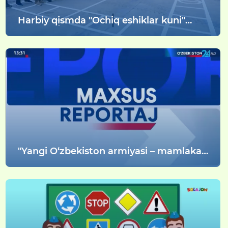
Harbiy qismda "Ochiq eshiklar kuni"
tadbiri oʻtkazildi
"Yangi O‘zbekiston armiyasi – mamlakat
tayanchi, xalqimiz faxri!" shiori ostidagi
vatanparvarlik tadbirlar