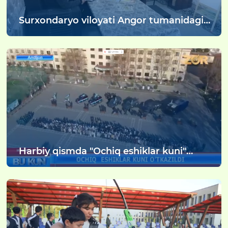
Surxondaryo viloyati Angor tumanidagi
“Yangi turmush” mahallasida tashkil
etilgan 1-sonli “Oilaviy bolalar uyi
Harbiy qismda "Ochiq eshiklar kuni"
tadbiri hamda "Uch avlod uchrashuvi"
o'tkazildi