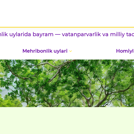
ayram — vatanparvarlik va milliy taomlar
ko‘rgaz
Mehribonlik uylari
Homiyl