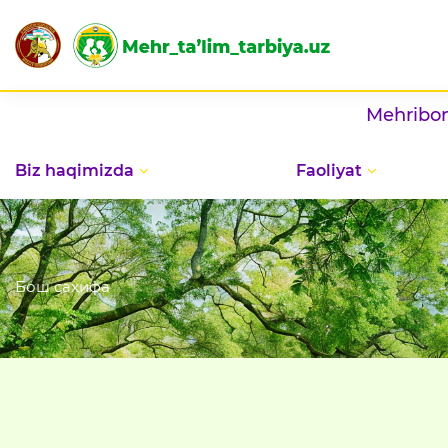
Mehribonlik uylarida b
Biz haqimizda
Faoliyat
Бош саҳифа