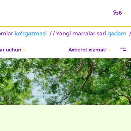
Ўзб
masi
/ / Yangi marralar sari
qadam
/ / BILIMLAR K
ar uchun
Axborot xizmati