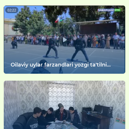
Oilaviy uylar farzandlari yozgi ta'tilni
mazmunli o'tkazmoqda