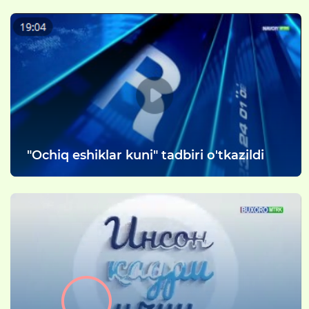
"Ochiq eshiklar kuni" tadbiri o'tkazildi