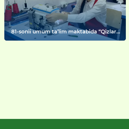
81-sonli umum ta’lim maktabida “Qizlar
sogʻlom kelajak poydevori” mavzusida
davra suhbati boʻlib oʻtdi.