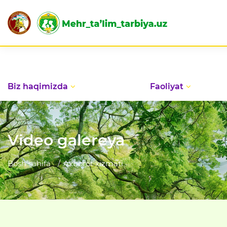
Biz haqimizda
Faoliyat
Video galereya
Bosh sahifa
Axborot xizmati