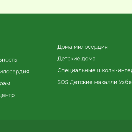
Дома милосердия
Детские дома
ьность
Специальные школы-инте
илосердия
SOS Детские махалли Узб
рам
центр