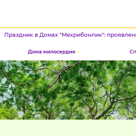
здник в Домах "Мехрибонлик": проявление па
Дома милосердия
С