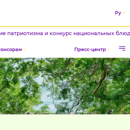
Ру
триотизма и конкурс национальных блюд / / Ш
понсорам
Пресс-центр