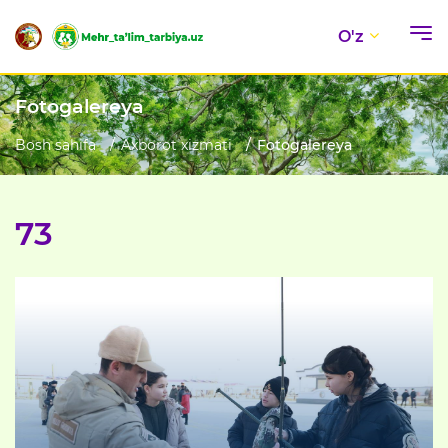
O'z
Fotogalereya
Bosh sahifa
Axborot xizmati
Fotogalereya
73